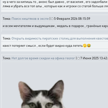
ну а чего за кипишь то , анонс был давно , от василия , его задолба
ляма и убрать все топ алы , которые как и игроки со статой больше л
Тема:
Поиск ништяков в экспе
|
5 Февраля 2026 08:15:59
и всем мечтателям и выдумщикам , медаль в подарок , гранёные каран
Тема:
Открыть видимость пиратских столиц для выполнения квестов
квест потеряет смысл , если будет видно куда лететь🫣😂
Тема:
Нет долгое время скидки на офика геолог
|
7 Июня 2025 13:42