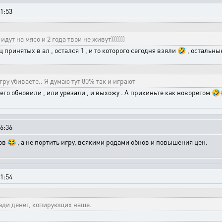
1:53
ут на мясо и 2 года твои не живут)))))))
ц принятых в ал , остался 1 , и то которого сегодня взяли 🤣 , остальн
гру убиваете.. Я думаю тут 80% так и играют
го обновили , или урезали , и выхожу . А прикиньте как новорегом 🤣🤣
6:36
ков 😂 , а не портить игру, всякими родами обнов и повышения цен.
1:54
ади денег, копирующих наше.