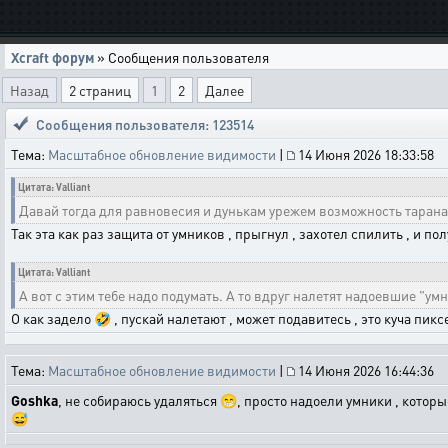
Xcraft форум
» Сообщения пользователя
Назад
2 страниц
1
2
Далее
Сообщения пользователя: 123514
Тема:
Масштабное обновление видимости
|
14 Июня 2026 18:33:58
Цитата: Valliant
Давай тогда для равновесия и дунькам урежем возможность тарана
Так эта как раз защита от умников , прыгнул , захотел спилить , и по
Цитата: Valliant
А вот с этим тебе надо подумать. А то вдруг налетят надоевшие "
О как задело 🤣 , пускай налетают , может подавитесь , это куча пикс
Тема:
Масштабное обновление видимости
|
14 Июня 2026 16:44:36
Goshka
, не собираюсь удаляться 😁, просто надоели умники , которые
😅