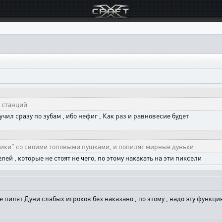
 станций
лучил сразу по зубам , ибо нефиг , Как раз и равновесие будет
умники" со своими топовыми пушками, и попилят мирные дуньки
елей , которые не стоят не чего, по этому накакать на эти пиксели
 пилят Дуни слабых игроков без наказано , по этому , надо эту функцию 