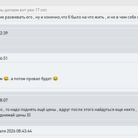
ы делаем вот уже 17 лет.
 развивать его , ну и конечно,что б было на что жить , и не в чем себе
2:39
6:51
м 😂. а потом провал будет 😂
8:07
кто , то надо поднять ещё цены , вдруг после этого найдуться еще некто ,
днимай цены )))
ля 2026 08:43:44