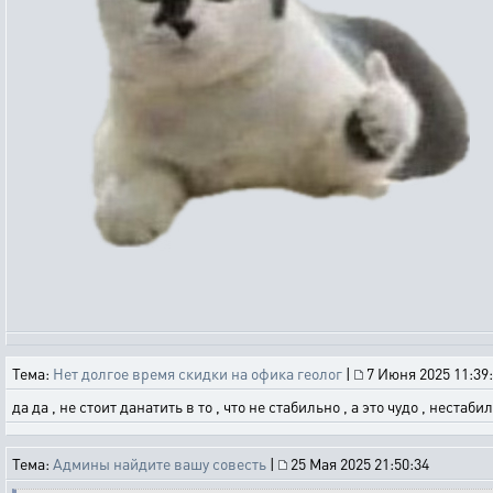
Тема:
Нет долгое время скидки на офика геолог
|
7 Июня 2025 11:39
да да , не стоит данатить в то , что не стабильно , а это чудо , нестаби
Тема:
Админы найдите вашу совесть
|
25 Мая 2025 21:50:34