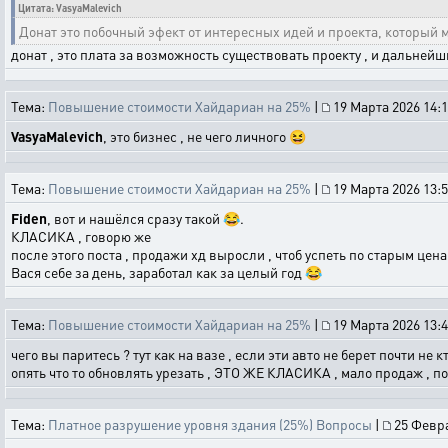
Цитата: VasyaMalevich
Донат это побочный эфект от интересных идей и проекта, который м
донат , это плата за возможность существовать проекту , и дальнейшие
Тема:
Повышение стоимости Хайдариан на 25%
|
19 Марта 2026 14:1
VasyaMalevich
, это бизнес , не чего личного 😆
Тема:
Повышение стоимости Хайдариан на 25%
|
19 Марта 2026 13:5
Fiden
, вот и нашёлся сразу такой 😂.
КЛАСИКА , говорю же
после этого поста , продажи хд выросли , чтоб успеть по старым цена
Вася себе за день, заработал как за целый год 😂
Тема:
Повышение стоимости Хайдариан на 25%
|
19 Марта 2026 13:4
чего вы паритесь ? тут как на вазе , если эти авто не берет почти не 
опять что то обновлять урезать , ЭТО ЖЕ КЛАСИКА , мало продаж , по
Тема:
Платное разрушение уровня здания (25%) Вопросы
|
25 Февра