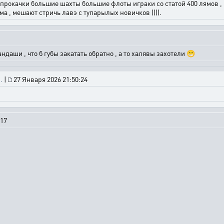
ли прокачки большие шахты большие флоты играки со статой 400 лямов , 
яма , мешают стричь лавэ с тупарылых новичков )))).
даши , что б губы закатать обратно , а то халявы захотели 😁
.
|
27 Января 2026 21:50:24
:17