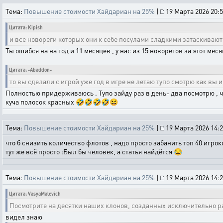
Тема:
Повышение стоимости Хайдариан на 25%
|
19 Марта 2026 20:5
Цитата: Kipish
и все новореги которых они к себе посулами сладкими затаскивают ид
Ты ошибся на на год и 11 месяцев , у нас из 15 новорегов за этот меся
Цитата: -Abaddon-
то вы сделали с игрой уже год в игре не летаю тупо смотрю как вы и
Полностью придерживаюсь . Тупо зайду раз в день- два посмотрю , че
куча полосок красных 🤣🤣🤣🤣😆
Тема:
Повышение стоимости Хайдариан на 25%
|
19 Марта 2026 14:2
что б снизить количество флотов , надо просто забанить топ 40 игро
тут же всё просто :Был бы человек, а статья найдётся 😂
Тема:
Повышение стоимости Хайдариан на 25%
|
19 Марта 2026 14:2
Цитата: VasyaMalevich
Посмотрите на десятки наших клонов, созданных исключительно р
видел знаю