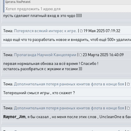
Цитата: VosPetatel
Хотел предложить 1 идею для
пусть сделают платный вход в это чудо )))))
Тема:
Потерялся всякий интерес к игре.
|
19 Мая 2025 07:19:32
надо ещё что то разработать новое и внедрить, чтоб ещё 500+ удалили
Тема:
Пропаганда Научной Канцелярии
|
23 Марта 2025 16:40:09
первая нормальная обнова за всё время ! Спасибо !
осталось разобраться с жуками и тосами )))
Тема:
Дополнительная потеря раненых юнитов флота в конце боя
|
Теперешний смысл игры , кто скажет ?
Тема:
Дополнительная потеря раненых юнитов флота в конце боя
|
Raynor_Jim
, я бы сказал , но меня после этих слов , UncleanOne в ба