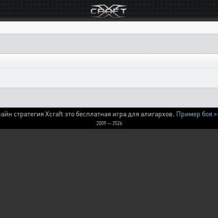
айн стратегия Xcraft это бесплатная игра для алигархов.
Пример боя >
2009 — 2526