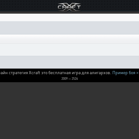
айн стратегия Xcraft это бесплатная игра для алигархов.
Пример боя >
2009 — 2526