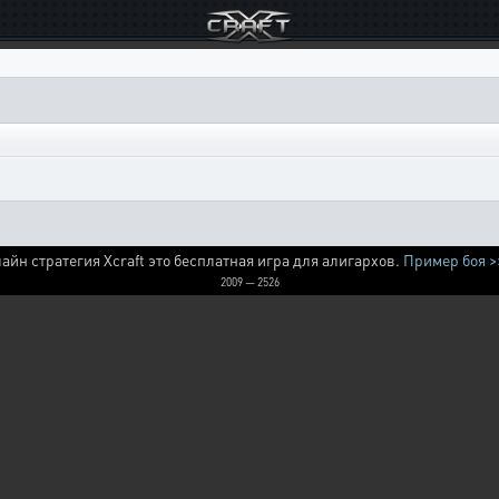
айн стратегия Xcraft это бесплатная игра для алигархов.
Пример боя >
2009 — 2526