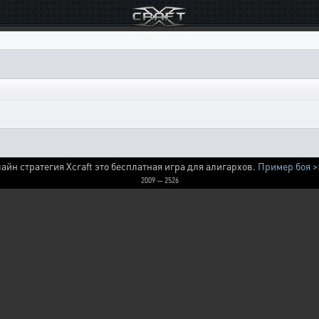
айн стратегия Xcraft это бесплатная игра для алигархов.
Пример боя >
2009 — 2526