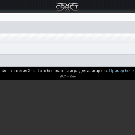
айн стратегия Xcraft это бесплатная игра для алигархов.
Пример боя >
2009 — 2526