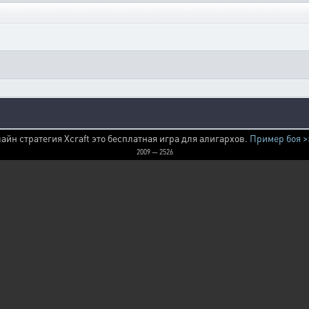
айн стратегия Xcraft это бесплатная игра для алигархов.
Пример боя >
2009 — 2526