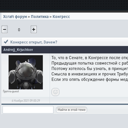
Xcraft форум
»
Политика
»
Конгресс
0
Конкресс открыт
,
Зачем?
Andrejj_Krjuchkov
То, что в Сенате, в Конгрессе после 
Предыдущая попытка совместной с ра
Поэтому хотелось бы узнать, в принци
Смысла в инквизициях и прочих Трибу
Если это опять обсуждение формы меда
Группа
guest
6 Ноября 2021 09:00:29