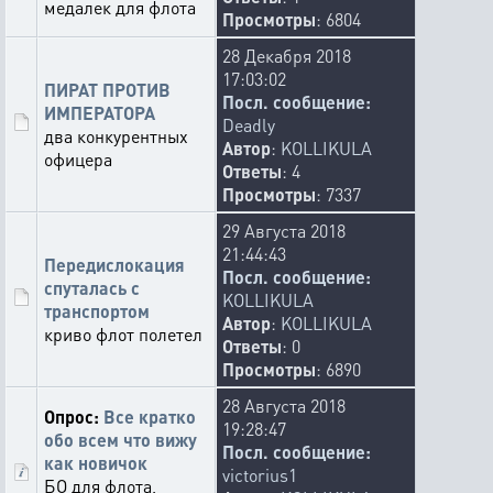
медалек для флота
Просмотры
: 6804
28 Декабря 2018
17:03:02
ПИРАТ ПРОТИВ
Посл. сообщение:
ИМПЕРАТОРА
Deadly
два конкурентных
Автор
:
KOLLIKULA
офицера
Ответы
: 4
Просмотры
: 7337
29 Августа 2018
21:44:43
Передислокация
Посл. сообщение:
спуталась с
KOLLIKULA
транспортом
Автор
:
KOLLIKULA
криво флот полетел
Ответы
: 0
Просмотры
: 6890
28 Августа 2018
Опрос:
Все кратко
19:28:47
обо всем что вижу
Посл. сообщение:
как новичок
victorius1
БО для флота,