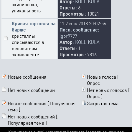
Автор
:
KOLLIKULA
экипировка,
Ответы
: 6
уникальность
Просмотры
: 10021
Кривая торговля на
11 Июля 2018 20:02:56
бирже
Посл. сообщение:
кристаллы
igor9797
списываются в
Автор
:
KOLLIKULA
непонятном
Ответы
: 1
эквиваленте
Просмотры
: 7816
Новые сообщения
Новые голоса [
Опрос ]
Нет новых сообщений
Нет новых голосов [
Опрос ]
Новые сообщения [ Популярная
Закрытая тема
тема ]
Нет новых сообщений [
Популярная тема ]
Космическая онлайн стратегия Xcraft это бесплатная игра для