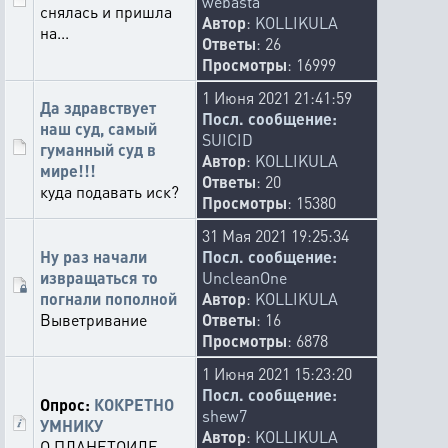
webasta
снялась и пришла
Автор
:
KOLLIKULA
на...
Ответы
: 26
Просмотры
: 16999
1 Июня 2021 21:41:59
Да здравствует
Посл. сообщение:
наш суд, самый
SUICID
гуманный суд в
Автор
:
KOLLIKULA
мире!!!
Ответы
: 20
куда подавать иск?
Просмотры
: 15380
31 Мая 2021 19:25:34
Ну раз начали
Посл. сообщение:
извращаться то
UncleanOne
погнали пополной
Автор
:
KOLLIKULA
Выветривание
Ответы
: 16
Просмотры
: 6878
1 Июня 2021 15:23:20
Посл. сообщение:
Опрос:
КОКРЕТНО
shew7
УМНИКУ
Автор
:
KOLLIKULA
О ПЛАНЕТОИДЕ