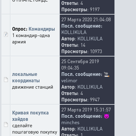
Ответы
: 4
Просмотры
: 9197
27 Марта 2020 21:04:08
Посл. сообщение:
Опрос:
Командиры
KOLLIKULA
1 командир-одна
Автор
:
KOLLIKULA
армия
Ответы
: 14
Просмотры
: 10973
25 Сентября 2019
09:04:35
локальные
Посл. сообщение:
🚬
координаты
velimor
движение станций
Автор
:
KOLLIKULA
Ответы
: 4
Просмотры
: 9947
27 Марта 2019 15:31:57
Кривая покупка
Посл. сообщение:
👿
хайдов
minches
сделайте
Автор
:
KOLLIKULA
пошгаговую покупку
Ответы
: 1