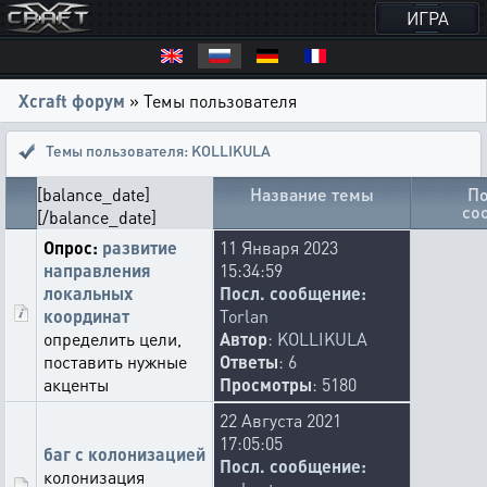
ИГРА
Xcraft форум
» Темы пользователя
Темы пользователя: KOLLIKULA
[balance_date]
Название темы
По
со
[/balance_date]
Опрос:
развитие
11 Января 2023
направления
15:34:59
локальных
Посл. сообщение:
координат
Torlan
определить цели,
Автор
:
KOLLIKULA
поставить нужные
Ответы
: 6
акценты
Просмотры
: 5180
22 Августа 2021
17:05:05
баг с колонизацией
Посл. сообщение:
колонизация