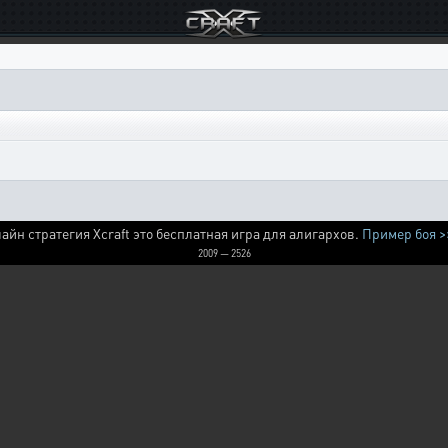
айн стратегия Xcraft это бесплатная игра для алигархов.
Пример боя >
2009 — 2526