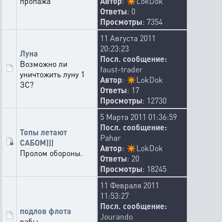
пропажа
Автор
:
✴️
LokDok
Ответы
: 0
Просмотры
: 7354
11 Августа 2011
20:23:23
Луна
Посл. сообщение:
Возможно ли
faust-trader
уничтожить луну 1
Автор
:
✴️
LokDok
ЗС?
Ответы
: 17
Просмотры
: 12730
5 Марта 2011 01:36:59
Посл. сообщение:
Топы летают
Pahar
САБОМ)))
Автор
:
✴️
LokDok
Пролом обороны.
Ответы
: 20
Просмотры
: 18245
11 Февраля 2011
11:53:27
Посл. сообщение:
подлов флота
Jourando
рабы