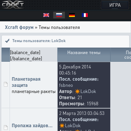
ИГРА
Xcraft форум
» Темы пользователя
Темы пользователя: LokDok
[balance_date]
Название темы
По
со
[/balance_date]
5 Декабря 2014
00:45:16
Планетарная
Посл. сообщение:
защита
fsbneo
планетарные ракеты
Автор
:
✴️
LokDok
Ответы
: 21
Просмотры
: 15968
2 Марта 2013 03:04:53
Посл. сообщение:
Пропажа хайдов...
✴️
LokDok