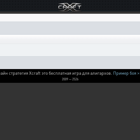
айн стратегия Xcraft это бесплатная игра для алигархов.
Пример боя >
2009 — 2526