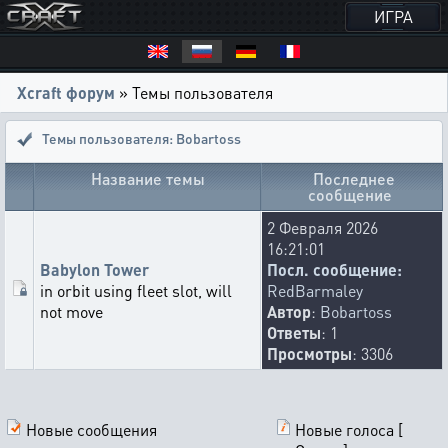
ИГРА
Xcraft форум
» Темы пользователя
Темы пользователя: Bobartoss
Название темы
Последнее
сообщение
2 Февраля 2026
16:21:01
Babylon Tower
Посл. сообщение:
in orbit using fleet slot, will
RedBarmaley
not move
Автор
:
Bobartoss
Ответы
: 1
Просмотры
: 3306
Новые сообщения
Новые голоса [