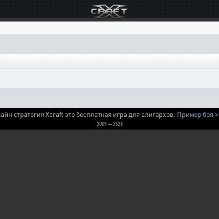
айн стратегия Xcraft это бесплатная игра для алигархов.
Пример боя >
2009 — 2526