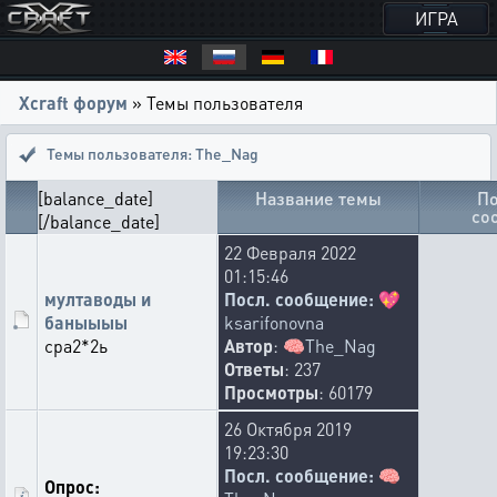
ИГРА
Xcraft форум
» Темы пользователя
Темы пользователя: The_Nag
[balance_date]
Название темы
По
со
[/balance_date]
22 Февраля 2022
01:15:46
мултаводы и
Посл. сообщение:
💖
баныыыы
ksarifonovna
сра2*2ь
Автор
:
🧠
The_Nag
Ответы
: 237
Просмотры
: 60179
26 Октября 2019
19:23:30
Посл. сообщение:
🧠
Опрос: