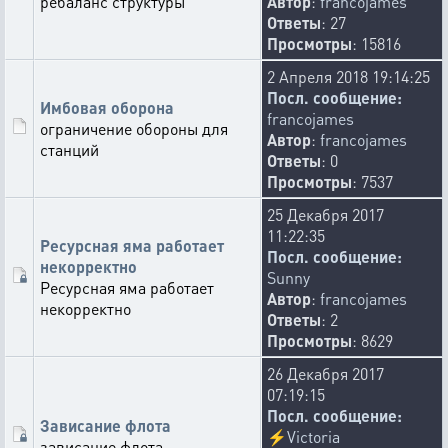
ребаланс структуры
Автор
:
francojames
Ответы
: 27
Просмотры
: 15816
2 Апреля 2018 19:14:25
Посл. сообщение:
Имбовая оборона
francojames
ограничение обороны для
Автор
:
francojames
станций
Ответы
: 0
Просмотры
: 7537
25 Декабря 2017
11:22:35
Ресурсная яма работает
Посл. сообщение:
некорректно
Sunny
Ресурсная яма работает
Автор
:
francojames
некорректно
Ответы
: 2
Просмотры
: 8629
26 Декабря 2017
07:19:15
Посл. сообщение:
Зависание флота
⚡
Victoria
зависание флота