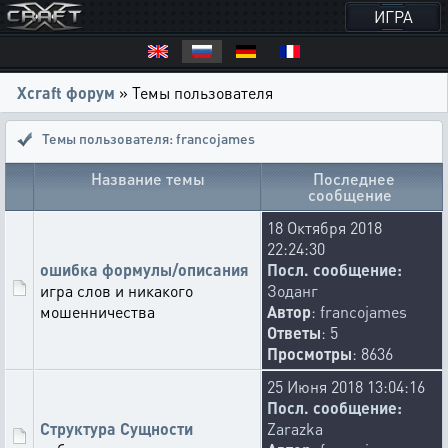
ИГРА
Xcraft форум
» Темы пользователя
Темы пользователя: francojames
Название темы
Последнее
сообщение
18 Октября 2018
22:24:30
ошибка формулы/описания
Посл. сообщение:
игра слов и никакого
Зоданг
мошенничества
Автор
:
francojames
Ответы
: 5
Просмотры
: 8636
25 Июня 2018 13:04:16
Посл. сообщение:
Структура Сущности
Zarazka