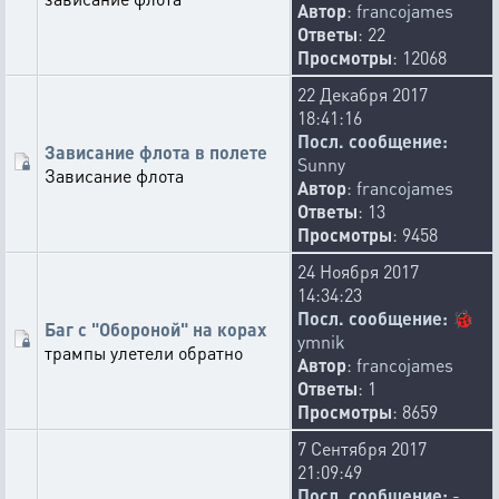
Автор
:
francojames
Ответы
: 22
Просмотры
: 12068
22 Декабря 2017
18:41:16
Посл. сообщение:
Зависание флота в полете
Sunny
Зависание флота
Автор
:
francojames
Ответы
: 13
Просмотры
: 9458
24 Ноября 2017
14:34:23
Посл. сообщение:
🐞
Баг с "Обороной" на корах
ymnik
трампы улетели обратно
Автор
:
francojames
Ответы
: 1
Просмотры
: 8659
7 Сентября 2017
21:09:49
Посл. сообщение:
-