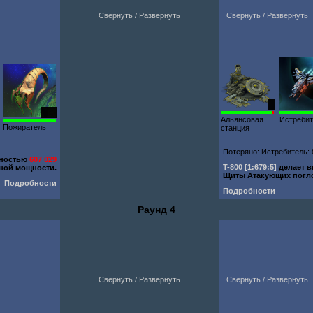
Свернуть / Развернуть
Свернуть / Развернуть
1
120
Альянсовая
Истреби
Пожиратель
станция
Потеряно: Истребитель: 8
щностью
607 029
T-800
[1:679:5]
делает 
ной мощности.
Щиты Атакующих пог
Подробности
Подробности
Раунд 4
Свернуть / Развернуть
Свернуть / Развернуть