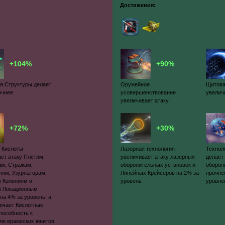
Достижения:
+104%
+90%
я Структуры делает
Оружейное
Щитова
очнее
усовершенствование
увелич
увеличивает атаку
+72%
+30%
 Кислоты
Лазерная технология
Технол
ет атаку Плетям,
увеличивает атаку лазерных
делает
ам, Стражам,
оборонительных установок и
оборон
лям, Узурпаторам,
Линейных Крейсеров на 2% за
прочне
 Колониям и
уровень
уровн
 Локационным
на 4% за уровень, а
лючает Кислотные
пособность к
ию вражеских юнитов