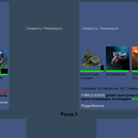
Свернуть / Развернуть
Свернуть / Развернуть
1
252
120
Альянсовая
Истребитель
Сол
ль
станция
спу
Потеряно: Истребитель: 90, Солнечн
6 786
T-800
[1:679:5]
делает выстрелы
сти.
Щиты Атакующих поглощают
25 
ости
Подробности
Раунд 3