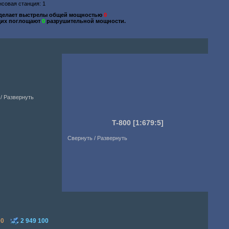
нсовая станция: 1
делает выстрелы общей мощностью
0
их поглощают
0
разрушительной мощности.
/ Развернуть
T-800
[1:679:5]
Свернуть / Развернуть
00
2 949 100