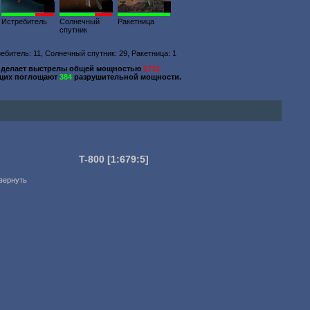
11
29
1
Истребитель
Солнечный
Ракетница
спутник
ебитель: 11, Солнечный спутник: 29, Ракетница: 1
делает выстрелы общей мощностью
1712
щих поглощают
384
разрушительной мощности.
T-800
[1:679:5]
звернуть