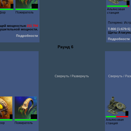
1
1
120
Альянсовая
офор
Пожиратель
станция
Потеряно: Истр
бщей мощностью
211 794
T-800
[1:679:5]
ушительной мощности.
Щиты Атакую
Подробности
Подробности
Раунд 6
Свернуть / Развернуть
Свернуть / Ра
1
1
120
Альянсовая
фор
Пожиратель
станция