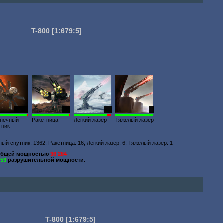
T-800
[1:679:5]
2872
28
13
1
нечный
Ракетница
Легкий лазер
Тяжёлый лазер
тник
ый спутник: 1362, Ракетница: 16, Легкий лазер: 6, Тяжёлый лазер: 1
 общей мощностью
36 284
853
разрушительной мощности.
T-800
[1:679:5]