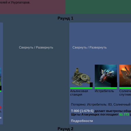
елей и Узурпаторов.
Раунд 1
Свернуть / Развернуть
Свернуть / Развернуть
1
335
0
Альянсовая
Истребитель
Солнеч
станция
спутни
Потеряно: Истребитель: 83, Солнечный с
0
T-800
[1:679:5]
делает выстрелы об
.
Щиты Атакующих поглощают
51 773
и
Подробности
Раунд 2