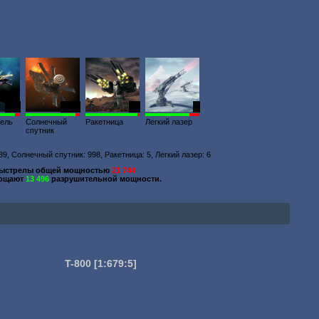
162
1510
12
7
тель
Солнечный
Ракетница
Легкий лазер
спутник
9, Солнечный спутник: 998, Ракетница: 5, Легкий лазер: 6
выстрелы общей мощностью
21 744
лощают
13 496
разрушительной мощности.
T-800
[1:679:5]