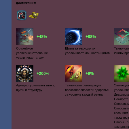
Достижения:
+48%
+88%
Оружейное
Щитовая технология
Технологи
усовершенствование
увеличивает мощность щитов
юниты пр
увеличивает атаку
+200%
+9%
Адмирал усиливает атаку,
Технология регенерации
Эволюция
щиты и структуру
восстанавливает % здоровья
увеличива
за уровень каждый раунд
Дредлиск
Пожирате
Споровым
Споровым
колониям 
также вк
Споры - с
замедлен