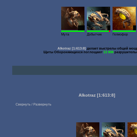
200
1
1
Мута
Добытчик
Гелиофор
Alkotraz
[1:613:8]
делает выстрелы общей мо
Щиты Обороняющихся поглощают
13 908
разрушитель
Alkotraz
[1:613:8]
Свернуть / Развернуть