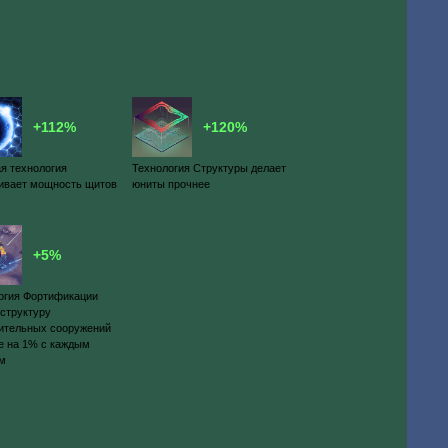
+112%
+120%
я технология
Технология Структуры делает
ивает мощность щитов
юниты прочнее
+5%
огия Фортификации
 структуру
ительных сооружений
е на 1% с каждым
ем