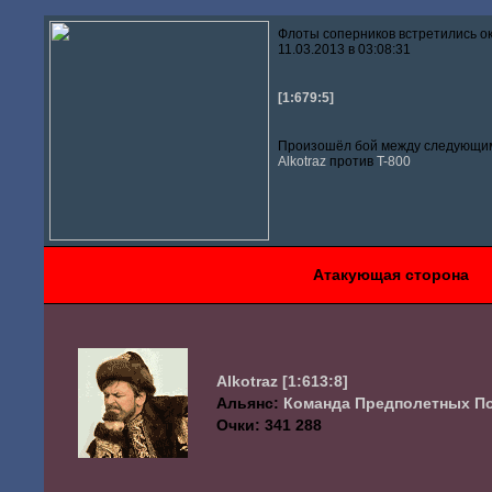
Флоты соперников встретились о
11.03.2013 в 03:08:31
[1:679:5]
Произошёл бой между следующим
Alkotraz
против
T-800
Атакующая сторона
Alkotraz
[1:613:8]
Альянс:
Команда Предполетных П
Очки: 341 288