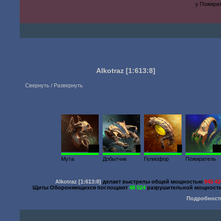
у Пожират
Alkotraz
[1:613:8]
Свернуть / Развернуть
200
1
1
12
Мута
Добытчик
Гелиофор
Пожиратель
Alkotraz
[1:613:8]
делает выстрелы общей мощностью
945 42
Щиты Обороняющихся поглощают
48 024
разрушительной мощности
Подробност