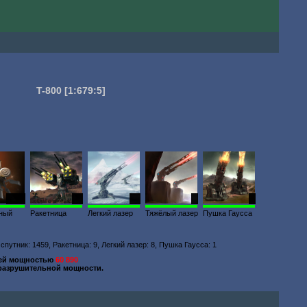
T-800
[1:679:5]
4331
37
21
1
1
ный
Ракетница
Легкий лазер
Тяжёлый лазер
Пушка Гаусса
к
путник: 1459, Ракетница: 9, Легкий лазер: 8, Пушка Гаусса: 1
щей мощностью
60 890
разрушительной мощности.