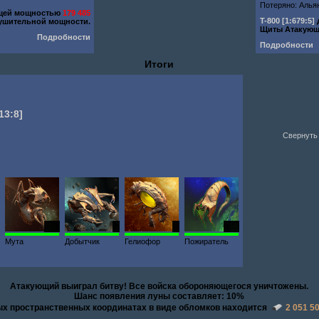
Потеряно: Алья
бщей мощностью
179 485
T-800
[1:679:5]
ушительной мощности.
Щиты Атакующ
Подробности
Подробности
Итоги
13:8]
Свернуть 
200
1
1
120
Мута
Добытчик
Гелиофор
Пожиратель
Атакующий выиграл битву! Все войска обороняющегося уничтожены.
Шанс появления луны составляет: 10%
ых пространственных координатах в виде обломков находится
2 051 5