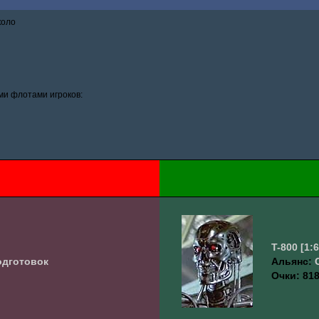
коло
и флотами игроков:
T-800
[1:
одготовок
Альянс:
Очки: 818