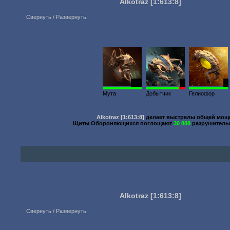
Alkotraz
[1:613:8]
Свернуть / Развернуть
200
1
1
Мута
Добытчик
Гелиофор
Alkotraz
[1:613:8]
делает выстрелы общей мо
Щиты Обороняющихся поглощают
30 888
разрушитель
Alkotraz
[1:613:8]
Свернуть / Развернуть