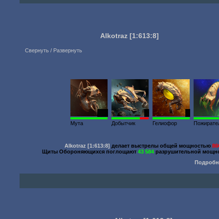
Alkotraz
[1:613:8]
Свернуть / Развернуть
200
1
1
Мута
Добытчик
Гелиофор
Пожирате
Alkotraz
[1:613:8]
делает выстрелы общей мощностью
86
Щиты Обороняющихся поглощают
43 584
разрушительной мощно
Подробн