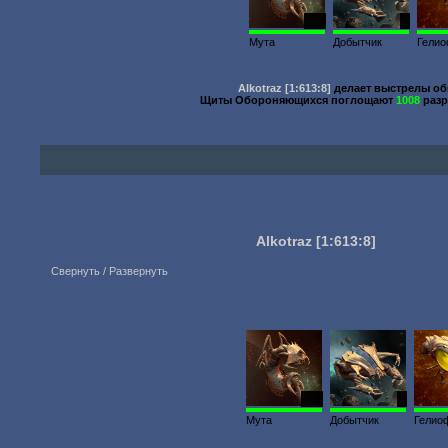
200
1
Мута
Добытчик
Гели
Alkotraz
[1:613:8]
делает выстрелы о
Щиты Обороняющихся поглощают
1008
разр
Alkotraz
[1:613:8]
Свернуть / Развернуть
200
1
Мута
Добытчик
Гелио