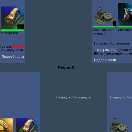
1
120
Альянсовая
Истреби
Пожиратель
станция
Потеряно: Истребитель: 6
щностью
292 948
T-800
[1:679:5]
делает 
ной мощности.
Щиты Атакующих пог
Подробности
Подробности
Раунд 5
Свернуть / Развернуть
Свернуть / Ра