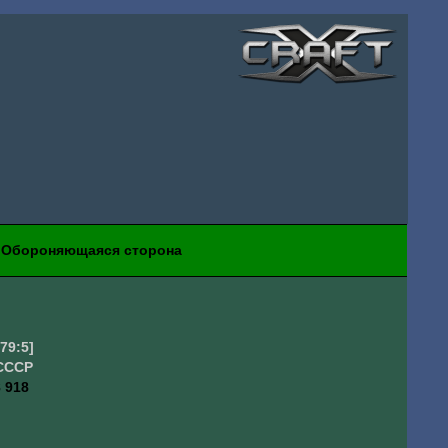
Обороняющаяся сторона
679:5]
CCCP
 918