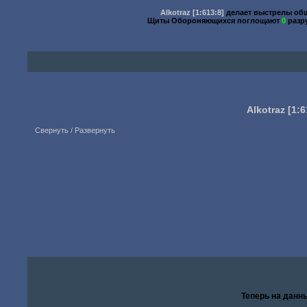
Alkotraz
[1:613:8]
делает выстрелы о
Щиты Обороняющихся поглощают
0
разр
Alkotraz
[1:6
Свернуть / Развернуть
Теперь на данн