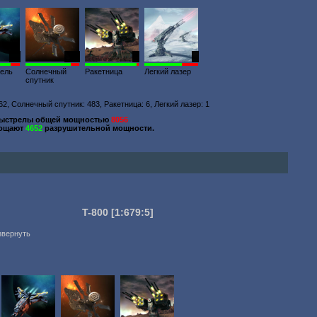
73
512
7
1
тель
Солнечный
Ракетница
Легкий лазер
спутник
2, Солнечный спутник: 483, Ракетница: 6, Легкий лазер: 1
выстрелы общей мощностью
8056
лощают
4652
разрушительной мощности.
T-800
[1:679:5]
звернуть