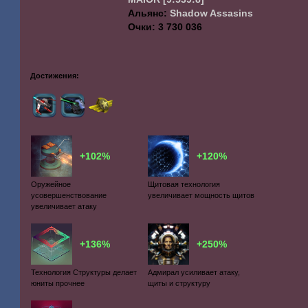
Альянс:
Shadow Assasins
Очки: 3 730 036
Достижения:
+102%
+120%
Оружейное
Щитовая технология
усовершенствование
увеличивает мощность щитов
увеличивает атаку
+136%
+250%
Технология Структуры делает
Адмирал усиливает атаку,
юниты прочнее
щиты и структуру