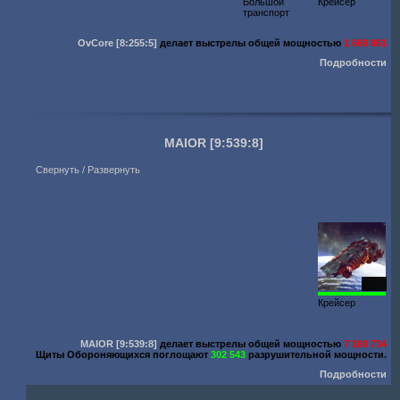
Большой
Крейсер
транспорт
OvCore
[8:255:5]
делает выстрелы общей мощностью
1 669 861
Подробности
MAIOR
[9:539:8]
Свернуть / Развернуть
5000
Крейсер
MAIOR
[9:539:8]
делает выстрелы общей мощностью
7 160 734
Щиты Обороняющихся поглощают
302 543
разрушительной мощности.
Подробности