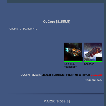
OvCore
[8:255:5]
Свернуть / Развернуть
3
1929
Большой
Крейсер
транспорт
OvCore
[8:255:5]
делает выстрелы общей мощностью
3 152 280
Подробности
MAIOR
[9:539:8]