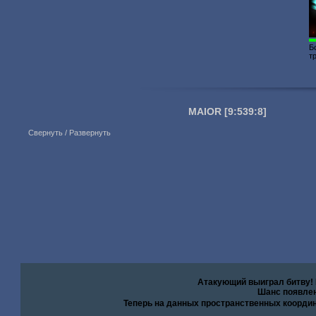
Б
т
MAIOR
[9:539:8]
Свернуть / Развернуть
Атакующий выиграл битву!
Шанс появлен
Теперь на данных пространственных коорди