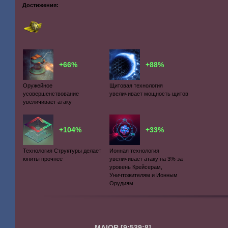
Достижения:
+66%
+88%
Оружейное
Щитовая технология
усовершенствование
увеличивает мощность щитов
увеличивает атаку
+104%
+33%
Технология Структуры делает
Ионная технология
юниты прочнее
увеличивает атаку на 3% за
уровень Крейсерам,
Уничтожителям и Ионным
Орудиям
MAIOR
[9:539:8]