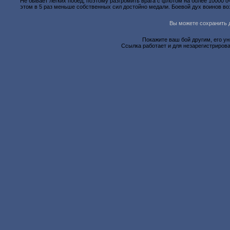
Не бывает лёгких побед, поэтому разгромить врага с флотом на более 10000 о
этом в 5 раз меньше собственных сил достойно медали. Боевой дух воинов в
Вы можете сохранить д
Покажите ваш бой другим, его у
Ссылка работает и для незарегистрирова