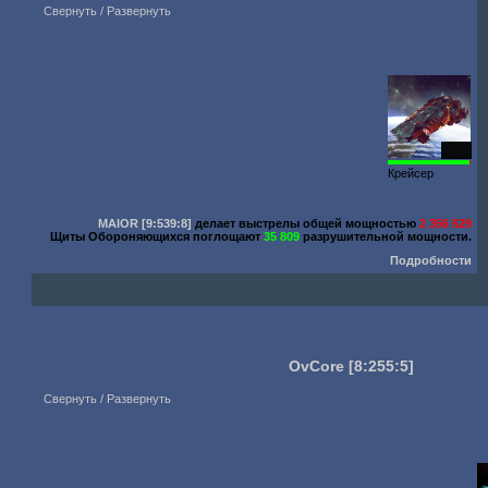
Свернуть / Развернуть
5000
Крейсер
MAIOR
[9:539:8]
делает выстрелы общей мощностью
2 356 529
Щиты Обороняющихся поглощают
35 809
разрушительной мощности.
Подробности
OvCore
[8:255:5]
Свернуть / Развернуть