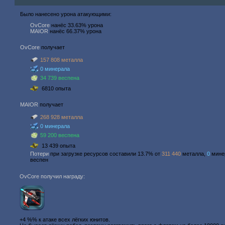
Было нанесено урона атакующими:
OvCore
нанёс 33.63% урона
MAIOR
нанёс 66.37% урона
OvCore
получает
157 808 металла
0 минерала
34 739 веспена
6810 опыта
MAIOR
получает
268 928 металла
0 минерала
59 200 веспена
13 439 опыта
Потери
при загрузке ресурсов составили 13.7% от
311 440
металла,
0
мине
веспен
OvCore получил награду:
+4 %% к атаке всех лёгких юнитов.