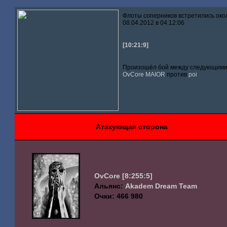
Флоты соперников встретились око
08.04.2012 в 04:12:06
[10:21:9]
Произошёл бой между следующими 
OvCore
MAIOR
против
poi
Атакующая сторона
OvCore
[8:255:5]
Альянс:
Akadem Dream Team
Очки: 466 980