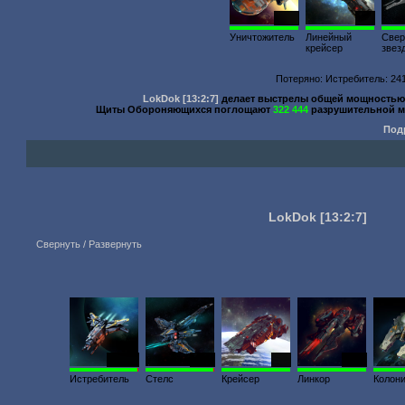
1000
267
Уничтожитель
Линейный
Свер
крейсер
звез
Потеряно: Истребитель: 241
LokDok
[13:2:7]
делает выстрелы общей мощность
Щиты Обороняющихся поглощают
322 444
разрушительной м
Под
LokDok
[13:2:7]
Свернуть / Развернуть
23 110
3630
300
2440
Истребитель
Стелс
Крейсер
Линкор
Колон