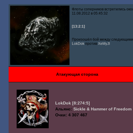
Флоты соперников встретились око
11.08.2012 в 05:45:32
[13:2:1]
Произошёл бой между следующими 
LokDok
против
XeMyJI
Атакующая сторона
LokDok
[8:274:5]
Альянс:
Sickle & Hammer of Freedom
Очки: 4 307 467