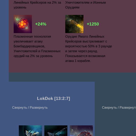
Линейных Крейсеров на 2% за
Уничтожителям и Ионным
уровень
Орудиям
+24%
+1250
Плазменная технология
Орудие Ямато Линейных
увеличивает атаку
Крейсеров выстреливает с
Бомбардировщиков,
вероятностью 50% в 3 раунде
Уничтожителей и Плазменных
и затем через раунд.
орудий на 2% за уровень
Показывается возможная
атака 1 корабля.
LokDok
[13:2:7]
Свернуть / Развернуть
Свернуть / Развернут