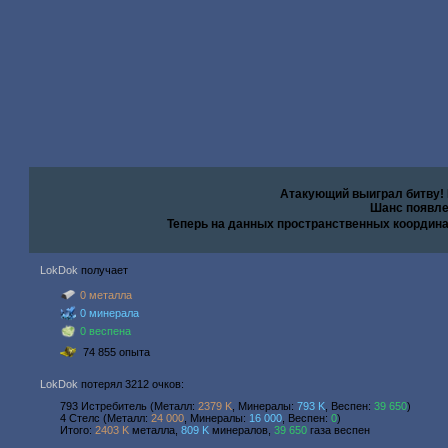
Атакующий выиграл битву!
Шанс появле
Теперь на данных пространственных координ
LokDok
получает
0 металла
0 минерала
0 веспена
74 855 опыта
LokDok
потерял 3212 очков:
793 Истребитель (Металл:
2379 K
, Минералы:
793 K
, Веспен:
39 650
)
4 Стелс (Металл:
24 000
, Минералы:
16 000
, Веспен:
0
)
Итого:
2403 K
металла,
809 K
минералов,
39 650
газа веспен