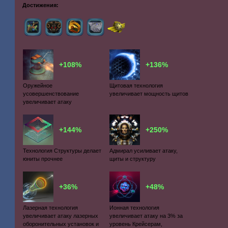
Достижения:
+108%
+136%
Оружейное
Щитовая технология
усовершенствование
увеличивает мощность щитов
увеличивает атаку
+144%
+250%
Технология Структуры делает
Адмирал усиливает атаку,
юниты прочнее
щиты и структуру
+36%
+48%
Лазерная технология
Ионная технология
увеличивает атаку лазерных
увеличивает атаку на 3% за
оборонительных установок и
уровень Крейсерам,