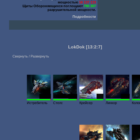
мощностью
16 137 133
Щиты Обороняющихся поглощают
790 307
разрушительной мощности.
Подробности
LokDok
[13:2:7]
Свернуть / Развернуть
23 351
3631
300
2440
Истребитель
Стелс
Крейсер
Линкор
Коло