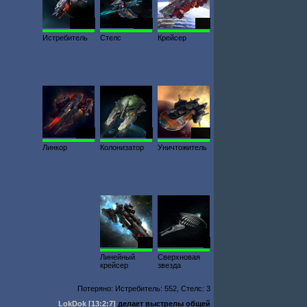
23 903
3634
300
Истребитель
Стелс
Крейсер
2440
5
1000
Линкор
Колонизатор
Уничтожитель
267
3
Линейный
Сверхновая
крейсер
звезда
Потеряно: Истребитель: 552, Стелс: 3
LokDok
[13:2:7]
делает выстрелы общей