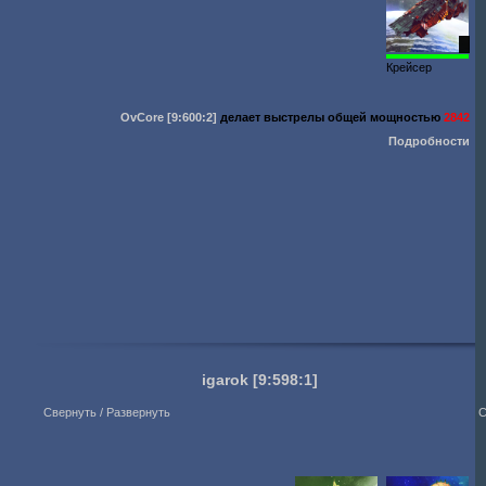
2
Крейсер
OvCore
[9:600:2]
делает выстрелы общей мощностью
2842
Подробности
igarok
[9:598:1]
Свернуть / Развернуть
С