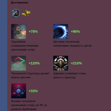
Достижения:
+78%
+96%
Оружейное
Щитовая технология
усовершенствование
увеличивает мощность щитов
увеличивает атаку
+120%
+210%
Технология Структуры делает
Адмирал усиливает атаку,
юниты прочнее
щиты и структуру
+33%
Ионная технология
увеличивает атаку на 3% за
уровень Крейсерам,