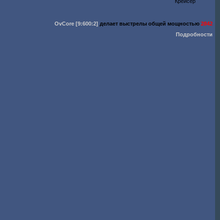
Крейсер
OvCore
[9:600:2]
делает выстрелы общей мощностью
2842
Подробности