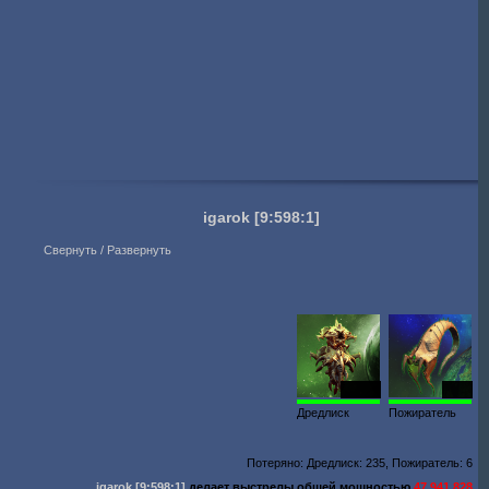
igarok
[9:598:1]
Свернуть / Развернуть
48 538
1957
Дредлиск
Пожиратель
Потеряно: Дредлиск: 235, Пожиратель: 6
igarok
[9:598:1]
делает выстрелы общей мощностью
47 941 828