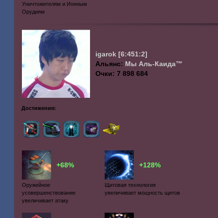
Уничтожителям и Ионным
Орудиям
igarok
[6:451:2]
Альянс:
Мы Аль-Каида™
Очки: 7 898 684
Достижения:
+68%
+128%
Оружейное
Щитовая технология
усовершенствование
увеличивает мощность щитов
увеличивает атаку