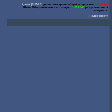
igarok
[9:598:1]
делает выстрелы общей мощностью
33 548 241
Щиты Обороняющихся поглощают
1 019 348
разрушительной
мощности.
Подробности