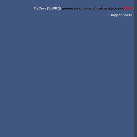
OvCore
[9:600:2]
делает выстрелы общей мощностью
2842
Подробности