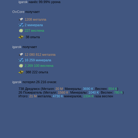
igarok
нанёс 99.99% урона
OvCore
получает
1208 металла
2 минерала
227 веспена
38 опыта
igarok
получает
12 080 812 металла
16 259 минерала
2 269 100 веспена
388 222 опыта
igarok
потерял 26 216 очков:
738 Дредлиск (Металл:
20 M
, Минералы:
3690 K
, Веспен:
554 K
)
26 Пожиратель (Металл:
1560 K
, Минералы:
1040 K
, Веспен:
780 K
)
Итого:
21 M
металла,
4730 K
минералов,
1334 K
газа веспен