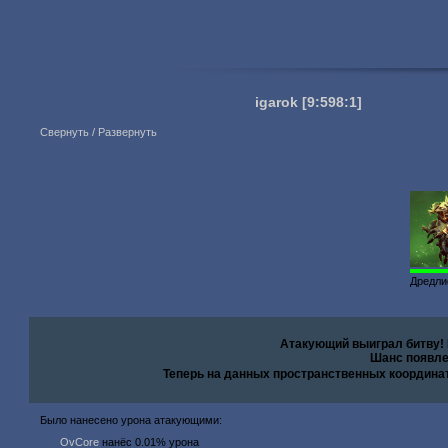
igarok
[9:598:1]
Свернуть / Развернуть
Дредли
Атакующий выиграл битву!
Шанс появле
Теперь на данных пространственных координа
Было нанесено урона атакующими:
OvCore
нанёс 0.01% урона