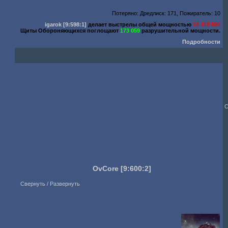
Потеряно: Дредлиск: 171, Пожиратель: 10
igarok
[9:598:1]
делает выстрелы общей мощностью
24 318 504
Щиты Обороняющихся поглощают
173 059
разрушительной мощности.
Подробности
С
OvCore
[9:600:2]
Свернуть / Развернуть