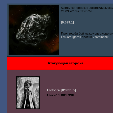
Флоты соперников встретились око
24.03.2013 в 03:40:24
[9:599:1]
Произошёл бой между следующими 
OvCore
igarok
против
Vitaminchik
Атакующая сторона
OvCore
[8:255:5]
Очки: 1 801 396