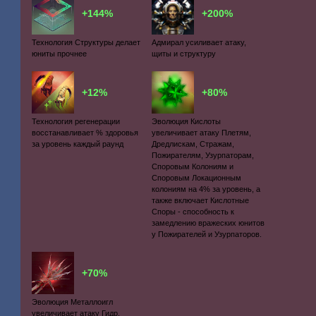
+144%
+200%
Технология Структуры делает
Адмирал усиливает атаку,
юниты прочнее
щиты и структуру
+12%
+80%
Технология регенерации
Эволюция Кислоты
восстанавливает % здоровья
увеличивает атаку Плетям,
за уровень каждый раунд
Дредлискам, Стражам,
Пожирателям, Узурпаторам,
Споровым Колониям и
Споровым Локационным
колониям на 4% за уровень, а
также включает Кислотные
Споры - способность к
замедлению вражеских юнитов
у Пожирателей и Узурпаторов.
+70%
Эволюция Металлоигл
увеличивает атаку Гидр,