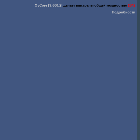
OvCore
[9:600:2]
делает выстрелы общей мощностью
2842
Подробности