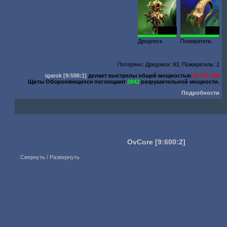
47 893
1933
Дредлиск
Пожиратель
Потеряно: Дредлиск: 93, Пожиратель: 2
igarok
[9:598:1]
делает выстрелы общей мощностью
23 711 129
Щиты Обороняющихся поглощают
2842
разрушительной мощности.
Подробности
OvCore
[9:600:2]
Свернуть / Развернуть