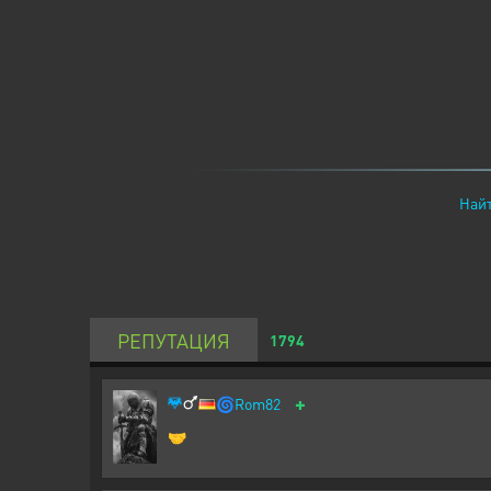
Найт
РЕПУТАЦИЯ
1794
+
🌀
Rom82
🤝