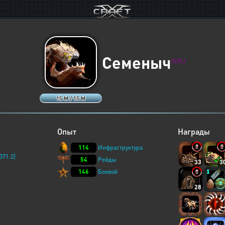
Семеныч
XERJ
15 M / 15 M
Опыт
Награды
114
Инфраструктура
371:2]
54
Рейды
33
3
146
Боевой
28