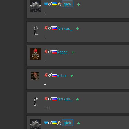
+
glok
🥂
1
+
Yarikus_
1
+
Kapec
+
+
Artur
+
+
Yarikus_
+++
+
glok
🥂