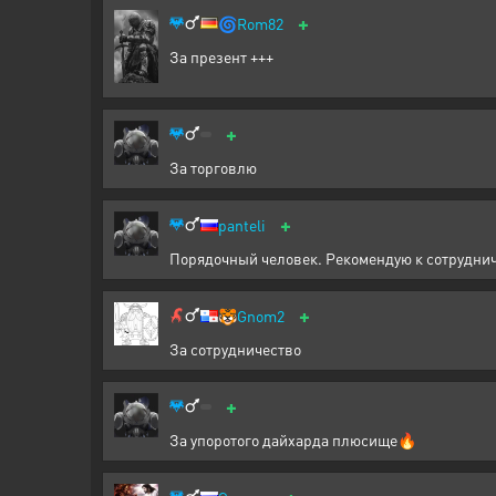
+
🌀
Rom82
За презент +++
+
За торговлю
+
panteli
Порядочный человек. Рекомендую к сотрудни
+
🐯
Gnom2
За сотрудничество
+
За упоротого дайхарда плюсище🔥