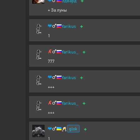
+
Эдвард
+ За луны
+
Yarikus
1
+
Yarikus_
777
+
Yarikus
+++
+
Yarikus_
+++
+
glok
🥂
1