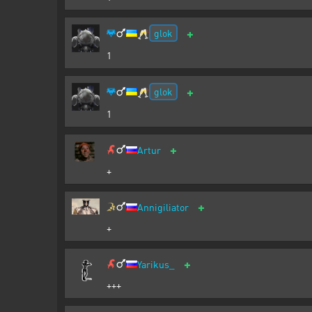
+
glok
🥂
1
+
glok
🥂
1
+
Artur
+
+
Annigiliator
+
+
Yarikus_
+++