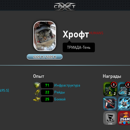
Хрофт
HUMANS
ТРИАДА-Тень
5320 K / 5320 K
Опыт
Награды
71
Инфраструктура
495:5]
22
Рейды
2
25
Боевой