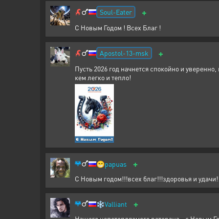
+
Soul-Eater
С Новым Годом ! Всех Благ !
+
Apostol-13-msk
Пусть 2026 год начнется спокойно и уверенно
кем легко и тепло!
+
😁
papuas
С Новым годом!!!всех благ!!!здоровья и удачи!!
+
❄️
Valliant
Нашего непотопляемого ветерана - с Новым Го