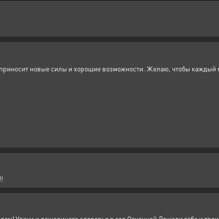
, приносит новые силы и хорошие возможности. Желаю, чтобы каждый ме
!
дом! Удачи и лошадиного здоровья в год Огненной Лошади тебе и тво