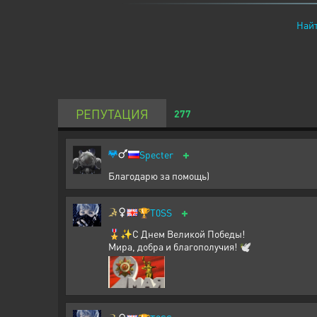
Найт
РЕПУТАЦИЯ
277
+
Specter
Благодарю за помощь)
+
🏆
T0SS
🎖️✨С Днем Великой Победы!
Мира, добра и благополучия! 🕊️