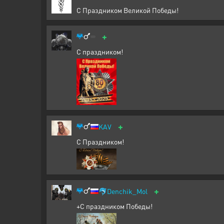
С Праздником Великой Победы!
+
С праздником!
+
KAV
С Праздником!
+
🐬
Denchik_Mol
+С праздником Победы!