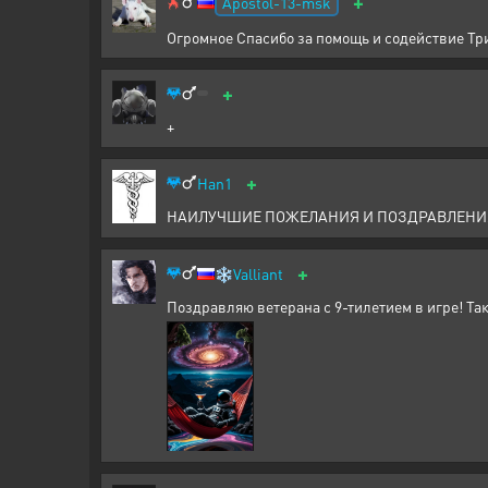
+
Apostol-13-msk
Огромное Спасибо за помощь и содействие Триа
+
+
+
Han1
НАИЛУЧШИЕ ПОЖЕЛАНИЯ И ПОЗДРАВЛЕНИЯ! Пошёл
+
❄️
Valliant
Поздравляю ветерана с 9-тилетием в игре! Та