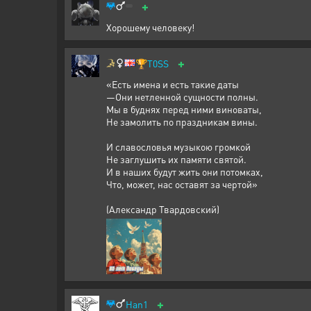
+
Хорошему человеку!
+
🏆
T0SS
«Есть имена и есть такие даты
—Они нетленной сущности полны.
Мы в буднях перед ними виноваты,
Не замолить по праздникам вины.
И славословья музыкою громкой
Не заглушить их памяти святой.
И в наших будут жить они потомках,
Что, может, нас оставят за чертой»
(Александр Твардовский)
+
Han1