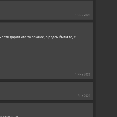
1
Янв
2026
сяц дарил что-то важное, а рядом были те, с
1
Янв
2026
1
Янв
2026
им близким!