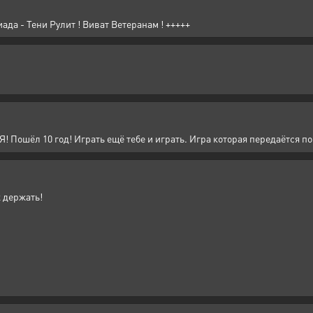
да - Тени Рулит ! Виват Ветеранам ! +++++
 10 год! Играть ещё тебе и играть. Игра которая передаётся по 
к держать!