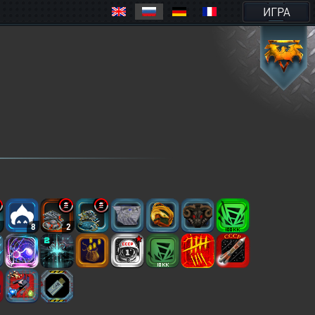
ИГРА
2
8
2