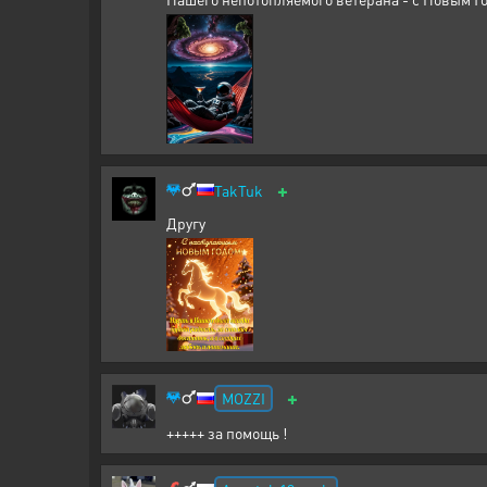
+
TakTuk
Другу
+
MOZZI
+++++ за помощь !