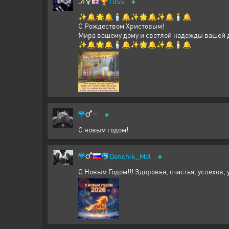
+
🏆
T0SS
✨🔔🌟🔔🕯️🔔✨🌟🔔✨🔔🕯️🔔
С Рождеством Христовым!
Мира вашему дому и светлой надежды вашей 
✨🔔🌟🔔🕯️🔔✨🌟🔔✨🔔🕯️🔔
+
С новым годом!
+
🐬
Denchik_Mol
С Новым Годом!!! Здоровья, счастья, успехов,