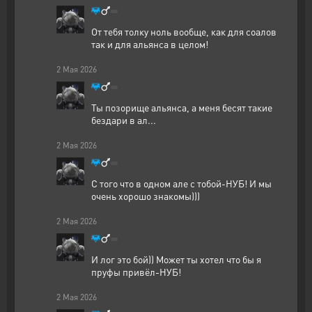
От тебя толку ноль вообще, как для соалов
так и для альянса в целом!
2
Мая
2026
Ты позорище альянса, а меня бесят такие
бездари в ал...
2
Мая
2026
С того что в одном але с тобой-НУБ! И мы
очень хорошо знакомы)))
2
Мая
2026
И лог это бой)) Может ты хотел что бы я
пруфы привёл-НУБ!
2
Мая
2026