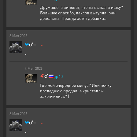
Дружище, я виноват, что ты выпал в ишку?
Большое спасибо, лексов выгулял, они
довольны. Правда хотят добавки...
3
Мая
2026
-
-
4
Мая
2026
gp40
Где мой очередной минус? Или почку
последнюю продал, а кристаллы
закончились? )
3
Мая
2026
-
-