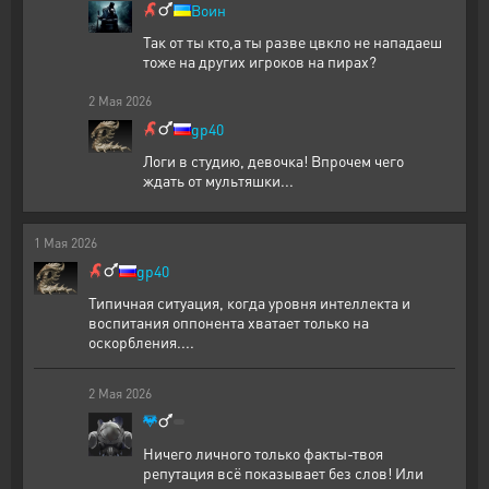
Воин
Так от ты кто,а ты разве цвкло не нападаеш
тоже на других игроков на пирах?
2
Мая
2026
gp40
Логи в студию, девочка! Впрочем чего
ждать от мультяшки...
1
Мая
2026
gp40
Типичная ситуация, когда уровня интеллекта и
воспитания оппонента хватает только на
оскорбления....
2
Мая
2026
Ничего личного только факты-твоя
репутация всё показывает без слов! Или