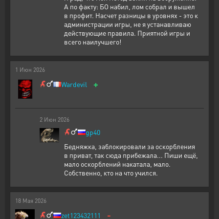
А по факту: БО набил, лом собрал и вышел
в профит. Насчет разницы в уровнях - это к
администрации игры, не я устанавливаю
действующие правила. Приятной игры и
всего наилучшего!
1
Июн
2026
+
Wardevil
2
Июн
2026
gp40
Бедняжка, заблокировали за оскорбления
в приват, так сюда прибежала... Пиши ещё,
мало оскорблений накатала, мало.
Собственно, кто на что учился.
18
Мая
2026
-
zet123432111