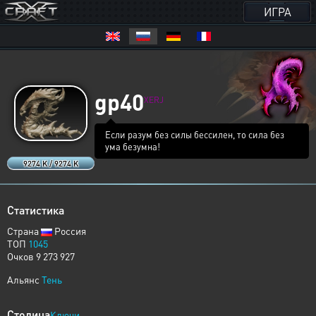
ИГРА
gp40
XERJ
Если разум без силы бессилен, то сила без
ума безумна!
9274 K / 9274 K
Статистика
Страна
Россия
ТОП
1045
Очков 9 273 927
Альянс
Тень
Столица
Ключи