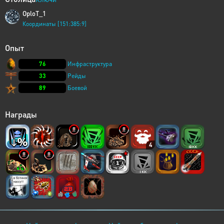
OploT_1
Координаты [151:385:9]
Опыт
76
Инфраструктура
33
Рейды
89
Боевой
Награды
4