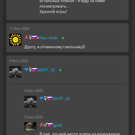
остальных планок - я буду за ними
посматривать...
Удачной игры!
11
Июл
2026
+
▪️
Olyu-shok
Другу, и отчаянному смельчаку))
5
Июл
2026
+
SKiFF_33
6
Июл
2026
SKiFF_33
5
Июл
2026
gp40
Я рад, что мой метод взяли на вооружение.