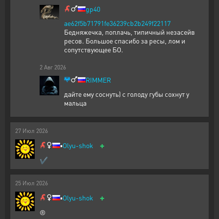
gp40
ae62f5b71791fe36239cb2b249f22117
Бедняжечка, поплачь, типичный незасейв
ресов. Большое спасибо за ресы, лом и
сопутствующее БО.
2
Авг
2026
RIMMER
дайте ему соснуть) с голоду губы сохнут у
мальца
27
Июл
2026
+
▪️
Olyu-shok
✔
25
Июл
2026
+
▪️
Olyu-shok
®