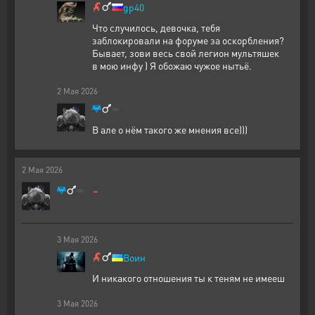
gp40
Что случилось, девочка, тебя
заблокировали на форуме за оскорбления?
Бывает, зови весь свой легион мультяшек
в мою инфу ) Я обожаю чужое нытьё.
2
Мая
2026
В але о нём такого же мнения все)))
2
Мая
2026
-
3
Мая
2026
Воин
И никакого отношения ты к теням не имееш
3
Мая
2026