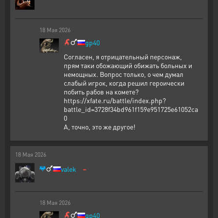
18
Мая
2026
gp40
Согласен, я отрицательный персонаж,
прям таки обожающий обижать больных и
немощных. Вопрос только, о чем думал
слабый игрок, когда решил героически
побить рабов на комете?
https://xfate.ru/battle/index.php?
battle_id=3728f34bd961f159e951725e61052ca
0
А, точно, это же другое!
18
Мая
2026
-
valek
18
Мая
2026
gp40