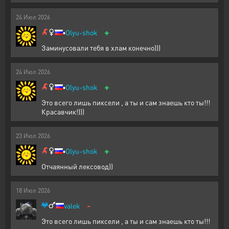
24
Июл
2026
+
▪️
Olyu-shok
Заминусовали тебя в хлам конечно)))
24
Июл
2026
+
▪️
Olyu-shok
Это всего лишь пиксели , а ты и сам знаешь кто ты!!!
Красавчик!)))
23
Июл
2026
+
▪️
Olyu-shok
Отчаянный лексовод))
18
Июл
2026
-
valek
Это всего лишь пиксели , а ты и сам знаешь кто ты!!!