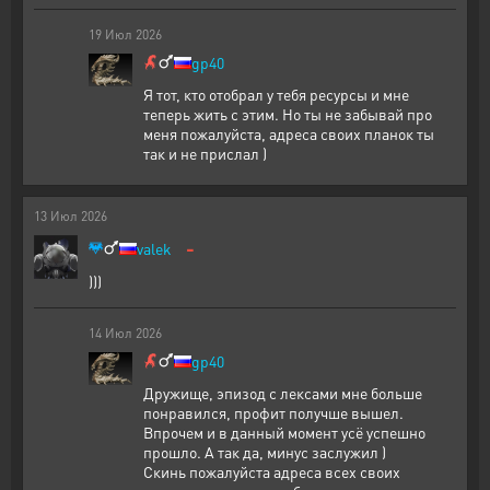
19
Июл
2026
gp40
Я тот, кто отобрал у тебя ресурсы и мне
теперь жить с этим. Но ты не забывай про
меня пожалуйста, адреса своих планок ты
так и не прислал )
13
Июл
2026
-
valek
)))
14
Июл
2026
gp40
Дружище, эпизод с лексами мне больше
понравился, профит получше вышел.
Впрочем и в данный момент усё успешно
прошло. А так да, минус заслужил )
Скинь пожалуйста адреса всех своих