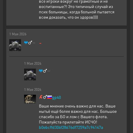
все игроки вокруг не грамотные и не
воспитанные?! Это типичный случай из
псих больницы, когда больной пытается
всем доказать, что он здоров))))
1
Мая
2026
-
1
Мая
2026
1
Мая
2026
gp40
Ваше мнение очень важно для нас. Ваше
нытьё ещё более важно для нас. Большое
спасибо за БО и лом с Вашего флота.
Пожалуйста прилетайте ИСЧО!
b0ebcffd306f28676df7259a7c94147a