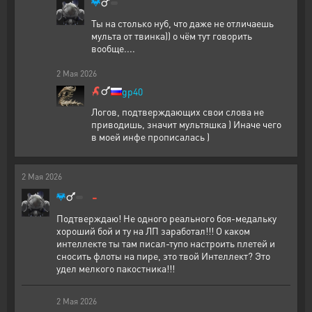
Ты на столько нуб, что даже не отличаешь
мульта от твинка)) о чём тут говорить
вообще....
2
Мая
2026
gp40
Логов, подтверждающих свои слова не
приводишь, значит мультяшка ) Иначе чего
в моей инфе прописалась )
2
Мая
2026
-
Подтверждаю! Не одного реального боя-медальку
хороший бой и ту на ЛП заработал!!! О каком
интеллекте ты там писал-тупо настроить плетей и
сносить флоты на пире, это твой Интеллект? Это
удел мелкого пакостника!!!
2
Мая
2026