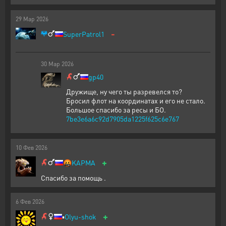
29
Мар
2026
-
SuperPatrol1
30
Мар
2026
gp40
Дружище, ну чего ты разревелся то?
Бросил флот на координатах и его не стало.
Большое спасибо за ресы и БО.
7be3e6a6c92d7905da1225f625c6e767
10
Фев
2026
+
🤬
KAPMA
Спасибо за помощь .
6
Фев
2026
+
▪️
Olyu-shok