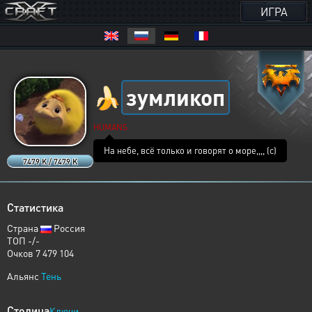
ИГРА
🍌
зумликоп
HUMANS
На небе, всё только и говорят о море,,,, (с)
7479 K / 7479 K
Статистика
Страна
Россия
ТОП -/-
Очков 7 479 104
Альянс
Тень
Столица
Ключи