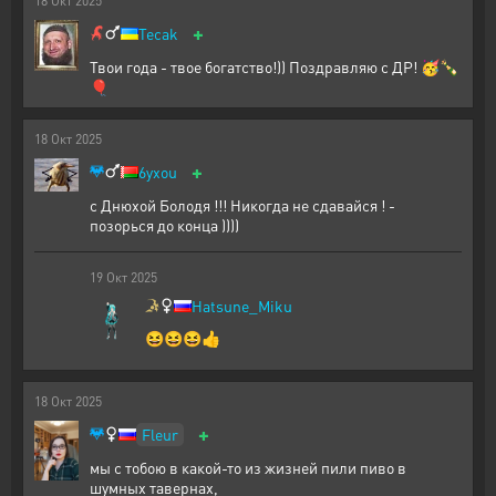
18
Окт
2025
+
Tecak
Твои года - твое богатство!)) Поздравляю с ДР! 🥳🍾
🎈
18
Окт
2025
+
6yxou
с Днюхой Болодя !!! Никогда не сдавайся ! -
позорься до конца ))))
19
Окт
2025
Hatsune_Miku
😆😆😆👍
18
Окт
2025
+
Fleur
мы с тобою в какой-то из жизней пили пиво в
шумных тавернах,