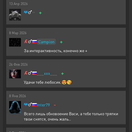
13
Апр
2026
+
8
Мар
2026
+
Campion
За интерактивность, конечно же +
26
Фев
2026
+
___xxx___
Удачи тебе любосик.😍😘
8
Янв
2026
-
Inter79
Всего лишь обновоение Васи, а тебе только тряпки
твои снятся, очень жаль..