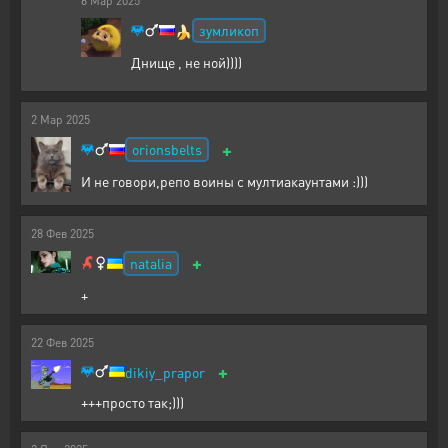
6
Мар
2025
зумликоп
🍌
Днище , не ной))))
2
Мар
2025
+
orionsbelts
И не говори,репо воины с мултиакаунтами :)))
28
Фев
2025
+
natalia
+
22
Фев
2025
+
dikiy_prapor
+++просто так;)))