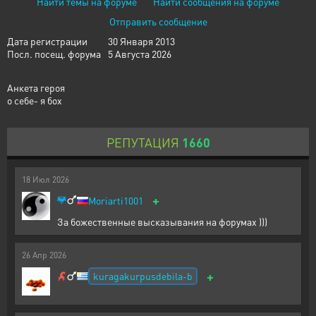
Найти темы на форуме
Найти сообщения на форуме
Отправить сообщение
Дата регистрации
30 Января 2013
Посл. посещ. форума
5 Августа 2026
Анкета героя
о себе- я бох
РЕПУТАЦИЯ
1660
18
Июл
2026
+
Moriarti1001
За божественные высказывания на форумах )))
26
Апр
2026
+
kuragakurpusdebila-b