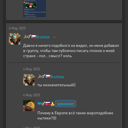
6
Мар
2025
-
Brutoss
Давно я ничего подобного не видел, он меня добавил
в группу, чтобы там публично писать плохое о моей
стране - лол.. смысл? ноль
6
Мар
2025
Brutoss
ты незначительный))
6
Мар
2025
зумликоп
🍌
Почему в Европе всё такие жироподобнве
нытики?)))