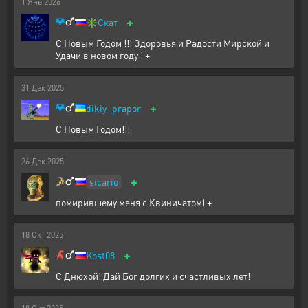
1
Янв
2026
+
✳️
Скат
С Новым Годом !!! Здоровья и Радости Мирской и
Удачи в новом году ! +
31
Дек
2025
+
dikiy_prapor
С Новым Годом!!!
26
Дек
2025
+
sicario
помирившему меня с Квиничатом) +
18
Окт
2025
+
Kost08
С Днюхой! Дай Бог долгих и счастливых лет!