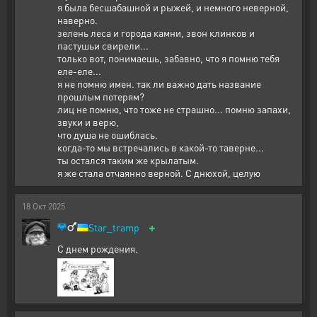
я была бесшабашной и рыжей, и немного неверной,
наверно.
зелень леса и города камни, звон клинков и
пастушьи свирели...
только вот, понимаешь, забавно, что я помню тебя
еле-еле...
я не помню имен. так ли важно дать название
прошлым потерям?
лиц не помню, что тоже не страшно... помню запахи,
звуки и верю,
что душа не ошиблась.
когда-то мы встречались в какой-то таверне...
ты остался таким же крылатым.
я же стала отчаянно верной. С днюхой, целую
18
Окт
2025
+
Star_tramp
С днем рождения.