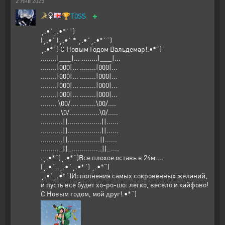
2
Янв
2025
+
🏆
T0SS
¸.•´¸.•*´¨)
(¸.•´ (¸.•` * ¸.•´¸.•*´¨)
¸.•*¨) С Новым Годом Вальдемар!.•*¨)
........|___|... ........|___|...
........|000|... ........|000|...
........|000|... ........|000|...
........|000|... ........|000|...
........|000|... ........|000|...
........ \00/.... ........\00/....
..........\0/...............\0/.....
...........||....…..........||......
...........||....…..........||......
...........||................||......
........._||_............._||_....
.¸.•*¨)¸.•*¨)Все плохое оставь в 24м....
(¸.•´..¸.•´¸.•*´) ¸.•*¨)
¸.•´¸.•*´)Исполнения самых сокровенных желаний,
и пусть все будет хо-ро-шо: легко, весело и кайфово!
С Новым годом, мой друг!.•*¨)