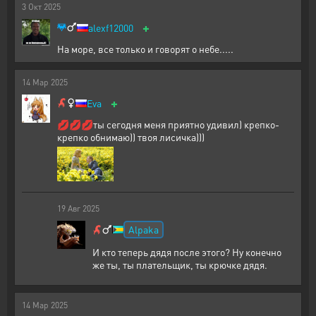
3
Окт
2025
+
alexf12000
На море, все только и говорят о небе.....
14
Мар
2025
+
Eva
💋💋💋ты сегодня меня приятно удивил) крепко-
крепко обнимаю)) твоя лисичка)))
19
Авг
2025
Alpaka
И кто теперь дядя после этого? Ну конечно
же ты, ты плательщик, ты крючке дядя.
14
Мар
2025