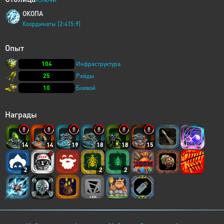
ОКОПА
Координаты [2:415:9]
Опыт
104
Инфраструктура
25
Рейды
10
Боевой
Награды
14
14
19
18
18
15
2
2
2