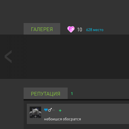
ГАЛЕРЕЯ
10
628
место
РЕПУТАЦИЯ
1
+
небоишся обосратся