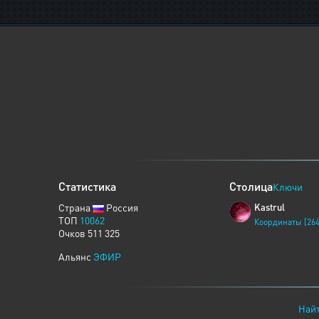
Статистика
Столица
Ключи
Страна
Россия
Kastrul
ТОП
10062
Координаты [264
Очков 511 325
Альянс
ЭФИР
Найт