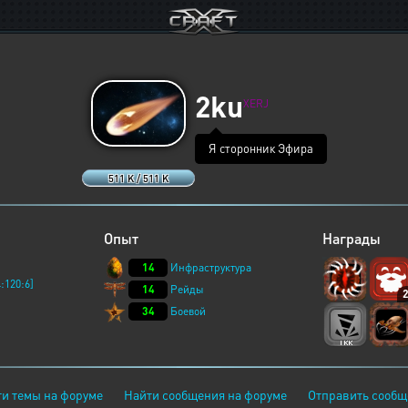
2ku
XERJ
Я сторонник Эфира
511 K / 511 K
Опыт
Награды
14
Инфраструктура
:120:6]
14
Рейды
34
Боевой
и темы на форуме
Найти сообщения на форуме
Отправить сообщ