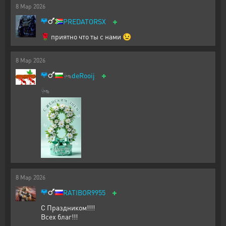
8
Мар
2026
+
PREDATORSX
🌹 приятно что ты с нами 😉
8
Мар
2026
+
🐜
deRooij
🐜
8
Мар
2026
+
RATIBOR9955
С Праздником!!!!
Всех благ!!!