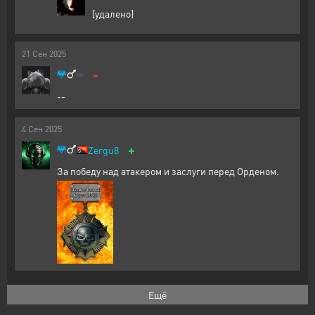
[удалено]
21
Сен
2025
-
--
4
Сен
2025
+
Zergu8
За победу над атакером и заслуги перед Орденом.
Ещё