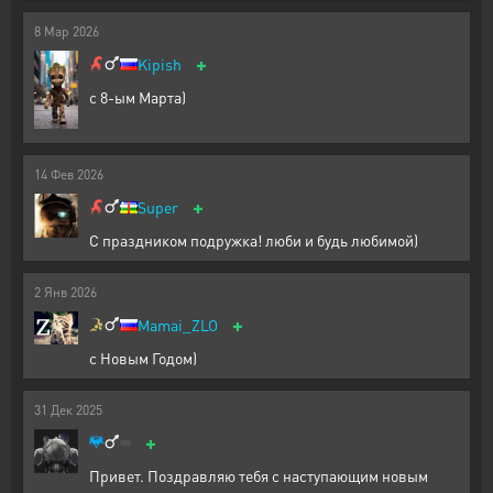
8
Мар
2026
+
Kipish
с 8-ым Марта)
14
Фев
2026
+
Super
С праздником подружка! люби и будь любимой)
2
Янв
2026
+
Mamai_ZLO
с Новым Годом)
31
Дек
2025
+
Привет. Поздравляю тебя с наступающим новым