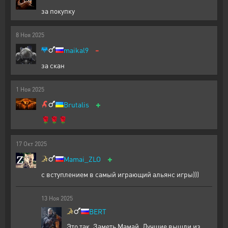
за покупку
8
Ноя
2025
-
maikal9
за скан
1
Ноя
2025
+
Brutalis
🌹🌹🌹
17
Окт
2025
+
Mamai_ZLO
с вступлением в самый играющий альянс игры)))
13
Ноя
2025
BERT
Это так. Заметь Мамай, Лучшие вышли из