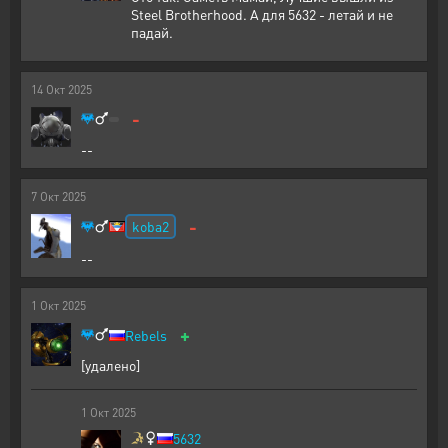
Steel Brotherhood. А для 5632 - летай и не
падай.
14
Окт
2025
-
--
7
Окт
2025
-
koba2
--
1
Окт
2025
+
Rebels
[удалено]
1
Окт
2025
5632