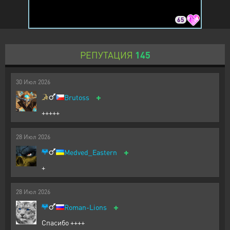
65
РЕПУТАЦИЯ
145
30
Июл
2026
+
Brutoss
+++++
28
Июл
2026
+
Medved_Eastern
+
28
Июл
2026
+
Roman-Lions
Спасибо ++++