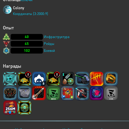
Colony
Координаты [3:2000:9]
Опыт
40
Инфраструктура
45
Рейды
102
Боевой
Награды
6