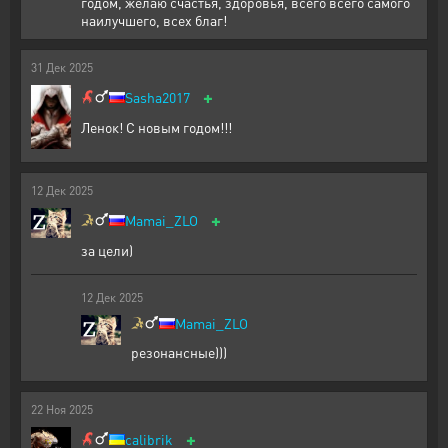
годом, желаю счастья, здоровья, всего всего самого
наилучшего, всех благ!
31
Дек
2025
+
Sasha2017
Ленок! С новым годом!!!
12
Дек
2025
+
Mamai_ZLO
за цели)
12
Дек
2025
Mamai_ZLO
резонансные)))
22
Ноя
2025
+
calibrik