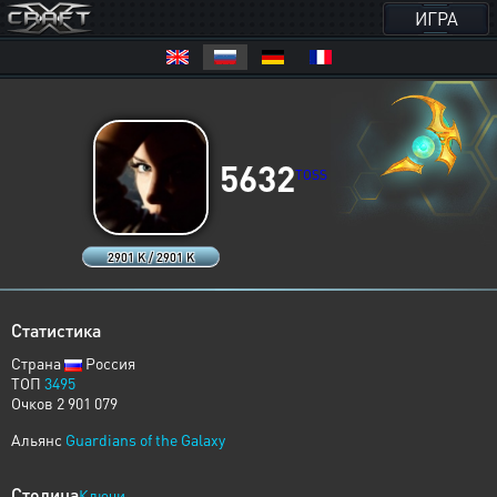
ИГРА
5632
TOSS
2901 K / 2901 K
Статистика
Страна
Россия
ТОП
3495
Очков 2 901 079
Альянс
Guardians of the Galaxy
Столица
Ключи