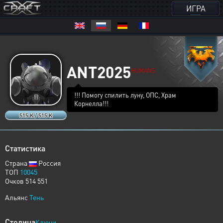
ИГРА
ANT2025
HUMANS
!!! Помогу спилить луну, ОПС, Храм
Корнелла!!!
515 K / 515 K
Статистика
Страна
Россия
ТОП
10045
Очков 514 551
Альянс
Тень
Столица
Ключи