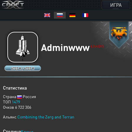
ИГРА
Adminwww
HUMANS
6722 K / 6722 K
Статистика
Страна
Россия
ТОП
1479
Очков 6 722 306
Альянс
Combining the Zerg and Terran
Столица
Ключи