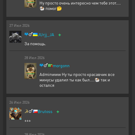
Ну просто очень интересно чем тебе этот....
🐏 помог🤔
27
Июл
2026
+
JUrjj_JA
За помощь.
28
Июл
2026
morgonn
Adminwww Ну ты просто красавчик все
минусы удалил ты как был....🐏 так и
остался
26
Июл
2026
+
Brutoss
+++
28
Июл
2026