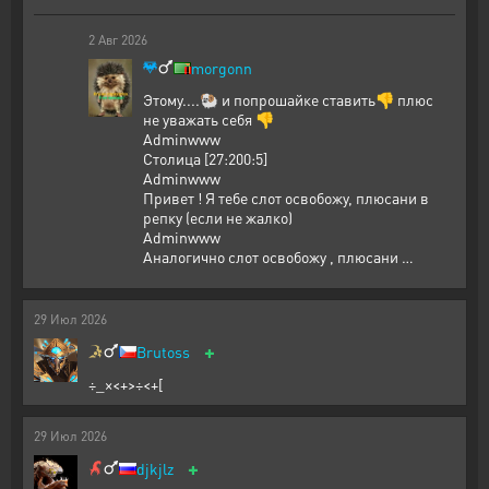
2
Авг
2026
morgonn
Этому....🐏 и попрошайке ставить👎 плюс
не уважать себя 👎
Adminwww
Столица [27:200:5]
Adminwww
Привет ! Я тебе слот освобожу, плюсани в
репку (если не жалко)
Adminwww
Аналогично слот освобожу , плюсани …
29
Июл
2026
+
Brutoss
÷_×<+>÷<+[
29
Июл
2026
+
djkjlz