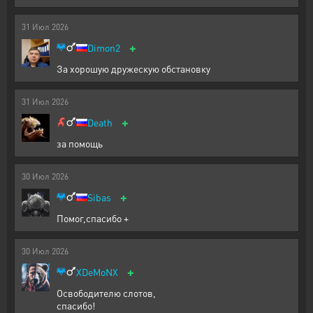
31
Июл
2026
+
Dimon2
За хорошую дружескую обстановку
31
Июл
2026
+
Death
за помощь
30
Июл
2026
+
Sibas
Помог,спасибо +
30
Июл
2026
+
XDeMoNX
Освободителю слотов,
спасибо!