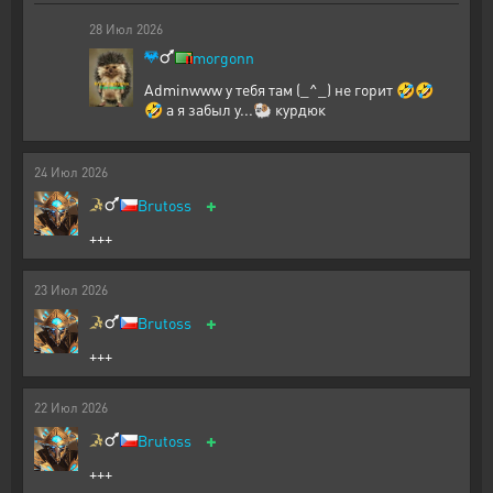
28
Июл
2026
morgonn
Adminwww у тебя там (_^_) не горит 🤣🤣
🤣 а я забыл у...🐏 курдюк
24
Июл
2026
+
Brutoss
+++
23
Июл
2026
+
Brutoss
+++
22
Июл
2026
+
Brutoss
+++