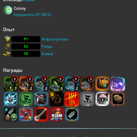
Colony
Координаты [27:200:5]
Опыт
91
Инфраструктура
52
Рейды
70
Боевой
Награды
7
2
2
3
2