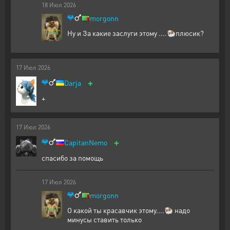
18
Июл
2026
morgonn
Ну и За какие заслуги этому ....🐏плюсик?
17
Июл
2026
+
Darja
+
17
Июл
2026
+
CapitanNemo
спасибо за помощь
17
Июл
2026
morgonn
О какой ты красавчик этому....🐏 надо
минусы ставить только