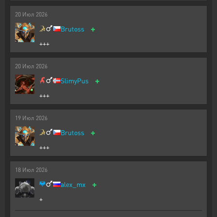
20
Июл
2026
+
Brutoss
+++
20
Июл
2026
+
SlimyPus
+++
19
Июл
2026
+
Brutoss
+++
18
Июл
2026
+
alex_mx
+