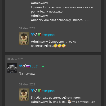
Adminwww
Привет ! Я тебе слот освобожу, плюсани в
репку (если не жалко)
Adminwww
Аналогично слот освобожу , плюсани …
31
Июл
2026
morgonn
Adminwww Выпросил плюсик
взаимозачётом🤣🤣🤣
31
Июл
2026
+
TOL61
За помощь
31
Июл
2026
morgonn
И тебе тоже взаимозачётом помог
Adminwww Ты как был...🐏 так останешься