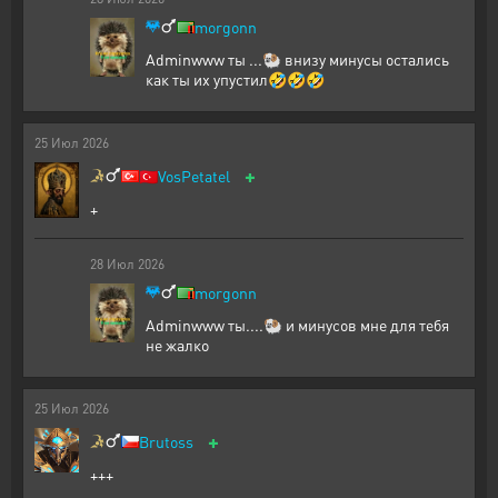
morgonn
Adminwww ты ...🐏 внизу минусы остались
как ты их упустил🤣🤣🤣
25
Июл
2026
+
🇹🇷
VosPetatel
+
28
Июл
2026
morgonn
Adminwww ты....🐏 и минусов мне для тебя
не жалко
25
Июл
2026
+
Brutoss
+++