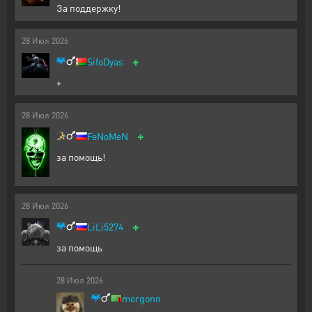
За поддержку!
28
Июл
2026
+
SifoDyas
+
28
Июл
2026
+
FeNoMeN
за помощь!
28
Июл
2026
+
LiLi5274
за помощь
28
Июл
2026
morgonn