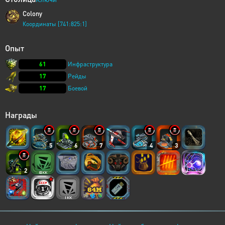
Colony
Координаты [741:825:1]
Опыт
61
Инфраструктура
17
Рейды
17
Боевой
Награды
5
6
7
4
3
2