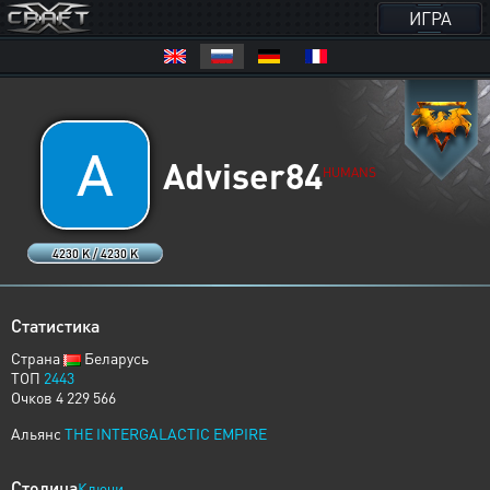
ИГРА
Adviser84
HUMANS
4230 K / 4230 K
Статистика
Страна
Беларусь
ТОП
2443
Очков 4 229 566
Альянс
THE INTERGALACTIC EMPIRE
Столица
Ключи