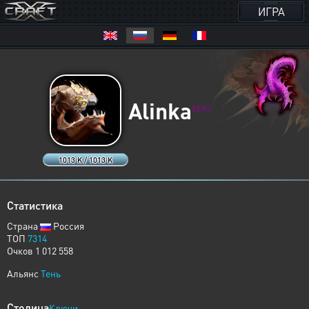
ИГРА
Alinka
XERJ
1013 K / 1013 K
Статистика
Страна
Россия
ТОП
7314
Очков 1 012 558
Альянс
Тень
Столица
Ключи