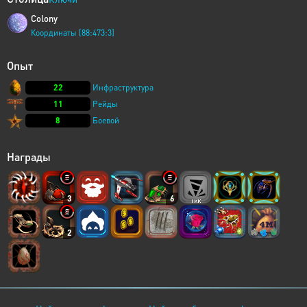
Colony
Координаты [88:473:3]
Опыт
22
Инфраструктура
11
Рейды
8
Боевой
Награды
3
6
2