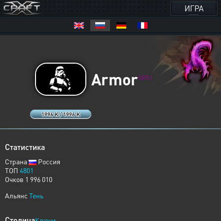
ИГРА
Armor
XERJ
1996 K / 1996 K
Статистика
Страна
Россия
ТОП
4801
Очков 1 996 010
Альянс
Тень
Столица
Ключи