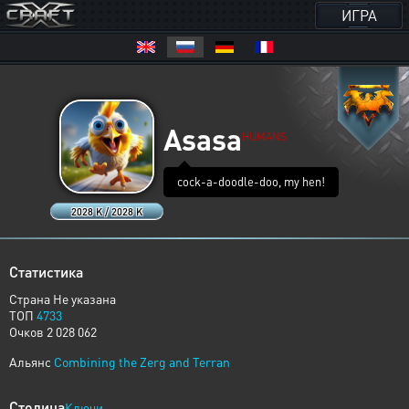
ИГРА
Asasa
HUMANS
cock-a-doodle-doo, my hen!
2028 K / 2028 K
Статистика
Страна Не указана
ТОП
4733
Очков 2 028 062
Альянс
Combining the Zerg and Terran
Столица
Ключи