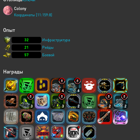
Colony
Координаты [11:159:8]
Опыт
32
Инфраструктура
21
Рейды
57
Боевой
Награды
4
6
3
3
2
2
2