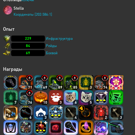
Stella
Координаты [202:586:1]
Опыт
229
Инфраструктура
84
Рейды
69
Боевой
Награды
71
69
89
85
3
74
7
76
10
3
6
5
6
3
4
2
3