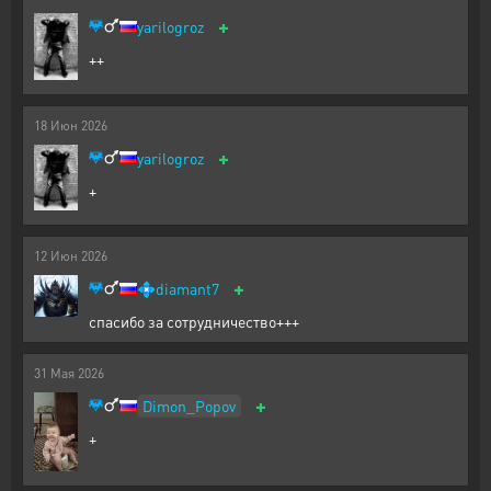
+
yarilogroz
++
18
Июн
2026
+
yarilogroz
+
12
Июн
2026
+
💠
diamant7
спасибо за сотрудничество+++
31
Мая
2026
+
Dimon_Popov
+