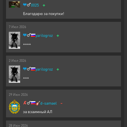
+
0025
Благодарю за покупки!
7
Июл
2026
+
yarilogroz
++++
2
Июл
2026
+
yarilogroz
+++
29
Июн
2026
-
🎸
d-samael
за взаимный АЛ
28
Июн
2026