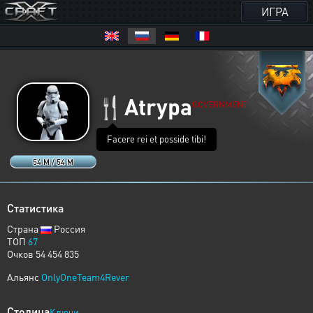
ИГРА
🍴
Atrypa
GOVERNMENT
Facere rei et posside tibi!
54 M / 54 M
Статистика
Страна
Россия
ТОП
67
Очков 54 454 835
Альянс
OnlyOneTeam4Rever
Столица
Ключи