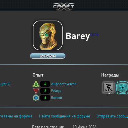
Barey
TOSS
22 K / 22 K
Опыт
Награды
6
Инфраструктура
:379:7]
2
Рейды
6
Боевой
и темы на форуме
Найти сообщения на форуме
Отправить сообщ
Дата регистрации
10 Июня 2026