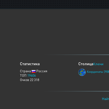
Статистика
Столица
Ключи
Страна
Россия
Координаты [908
ТОП
19606
Очков 22 318
Найт