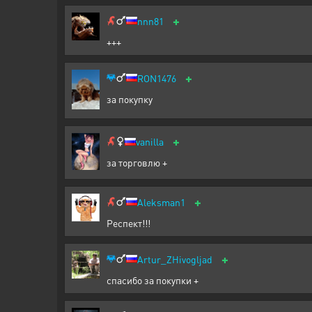
+
nnn81
+++
+
RON1476
за покупку
+
vanilla
за торговлю +
+
Aleksman1
Респект!!!
+
Artur_ZHivogljad
спасибо за покупки +