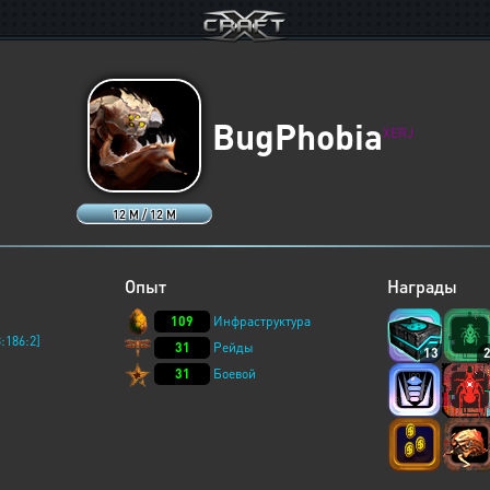
BugPhobia
XERJ
12 M / 12 M
Опыт
Награды
109
Инфраструктура
:186:2]
31
Рейды
13
31
Боевой