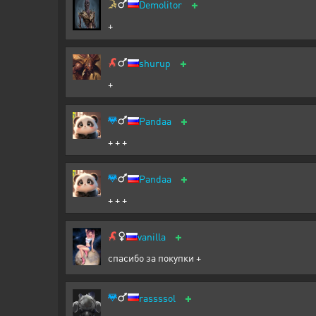
+
Demolitor
+
+
shurup
+
+
Pandaa
+ + +
+
Pandaa
+ + +
+
vanilla
спасибо за покупки +
+
rassssol