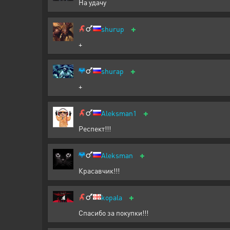
На удачу
+
shurup
+
+
shurap
+
+
Aleksman1
Респект!!!
+
Aleksman
Красавчик!!!
+
kopala
Спасибо за покупки!!!