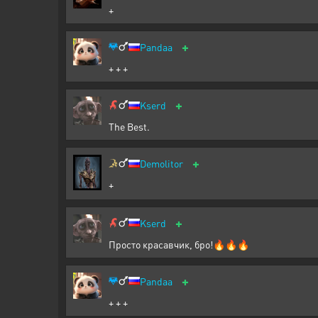
+
+
Pandaa
+ + +
+
Kserd
The Best.
+
Demolitor
+
+
Kserd
Просто красавчик, бро!🔥🔥🔥
+
Pandaa
+ + +