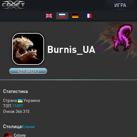
ИГРА
Burnis_UA
XERJ
366 K / 366 K
Статистика
Страна
Украина
ТОП
11097
Очков 366 315
Столица
Ключи
Colony