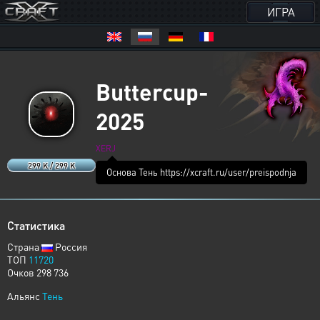
ИГРА
Buttercup-
2025
XERJ
299 K / 299 K
Основа Тень https://xcraft.ru/user/preispodnja
Статистика
Страна
Россия
ТОП
11720
Очков 298 736
Альянс
Тень