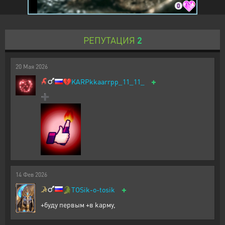
0
РЕПУТАЦИЯ
2
20
Мая
2026
+
💔
KARPkkaarrpp_11_11_
➕️
14
Фев
2026
+
🐊
TOSik-o-tosik
+буду первым +в kaрму,