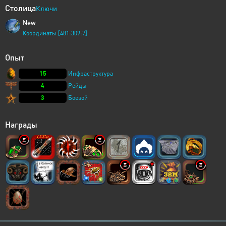
Столица
Ключи
New
Координаты [481:309:7]
Опыт
15
Инфраструктура
4
Рейды
3
Боевой
Награды