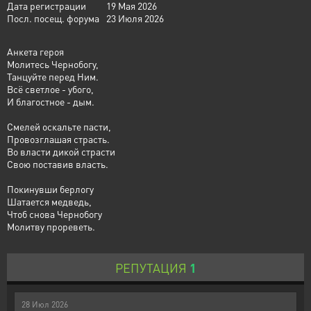
Дата регистрации
19 Мая 2026
Посл. посещ. форума
23 Июля 2026
Анкета героя
Молитесь Чернобогу,
Танцуйте перед Ним.
Всё светлое - убого,
И благостное - дым.
Смелей оскальте пасти,
Провозглашая страсть.
Во власти дикой страсти
Свою поставив власть.
Покинувши берлогу
Шатается медведь,
Чтоб снова Чернобогу
Молитву прореветь.
РЕПУТАЦИЯ
1
28
Июл
2026