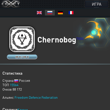
ИГРА
Chernobog
TOSS
88 K / 88 K
Статистика
Страна
Россия
ТОП
15564
Очков 88 172
Альянс
Freedom Defence Federation
Столица
Ключи