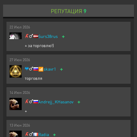
РЕПУТАЦИЯ
9
22
Июл
2026
+
Surs38rus
+ за торговлю!)
27
Июн
2026
+
📶
skavr1
торговля
14
Июн
2026
+
Andrejj_KHasanov
+
13
Июн
2026
+
Radia