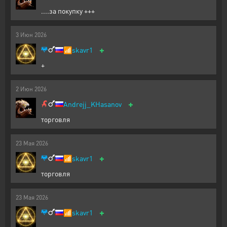
....за покупку +++
3
Июн
2026
+
📶
skavr1
+
2
Июн
2026
+
Andrejj_KHasanov
торговля
23
Мая
2026
+
📶
skavr1
торговля
23
Мая
2026
+
📶
skavr1