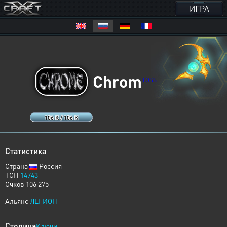
ИГРА
Chrom
TOSS
106 K / 106 K
Статистика
Страна
Россия
ТОП
14743
Очков 106 275
Альянс
ЛЕГИОН
Столица
Ключи