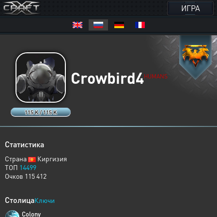
ИГРА
Crowbird4
HUMANS
115 K / 115 K
Статистика
Страна
Киргизия
ТОП
14499
Очков 115 412
Столица
Ключи
Colony