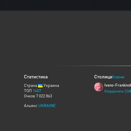
Статистика
Столица
Ключи
Страна
Украина
Ivano-Frankivs
ТОП
1407
Координаты [248
Очков 7 022 863
Альянс
UKRAINE