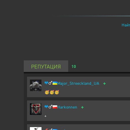
Найт
РЕПУТАЦИЯ
10
+
Major_Streeckland_UA
🥳🥳🥳
+
Harkonnen
+