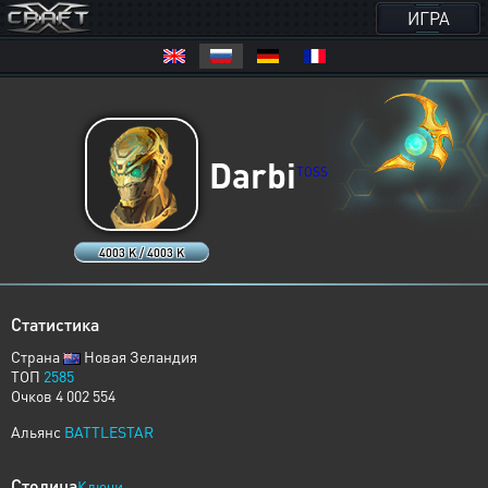
ИГРА
Darbi
TOSS
4003 K / 4003 K
Статистика
Страна
Новая Зеландия
ТОП
2585
Очков 4 002 554
Альянс
BATTLESTAR
Столица
Ключи