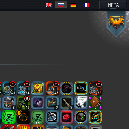
ИГРА
9
61
64
45
53
2
48
3
5
2