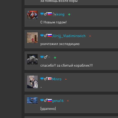
за помощь возле норы
+
🦍
kong
С Новым годом!
-
JUrijj_Vladimirovich
уничтожил экспедицию
+
спасибо!! за сбитый кораблик!!!
-
Minro
-
-
gena16
[удалено]