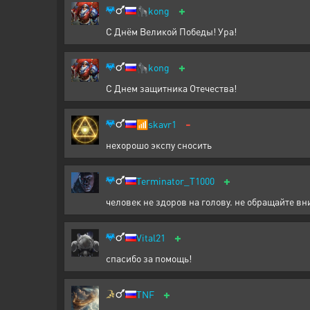
+
🦍
kong
С Днём Великой Победы! Ура!
+
🦍
kong
С Днем защитника Отечества!
-
📶
skavr1
нехорошо экспу сносить
+
Terminator_T1000
человек не здоров на голову. не обращайте в
+
Vital21
спасибо за помощь!
+
TNF