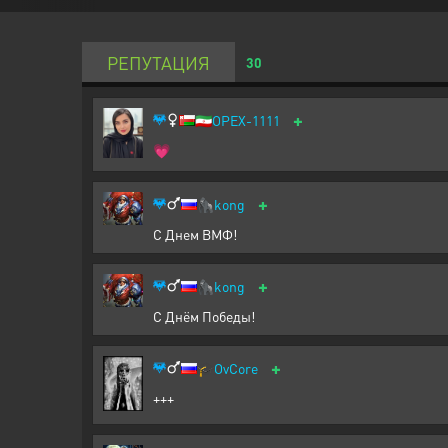
РЕПУТАЦИЯ
30
+
🇮🇷
OPEX-1111
💗
+
🦍
kong
С Днем ВМФ!
+
🦍
kong
С Днём Победы!
+
🎓
OvCore
+++