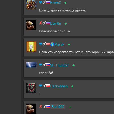
+
KromZ
Благодарю за помощь друже.
+
Dem0n
Спасибо за помощь
+
🌎
Marek
Пока что могу сказать, что у него хороший хара
+
St_Thunder
спасибо!
+
Harkonnen
+
+
Bar1000