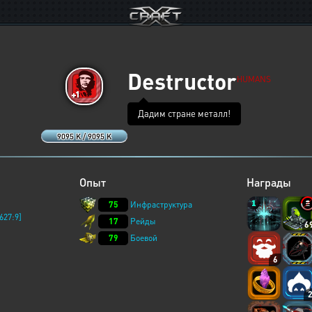
Destructor
HUMANS
Дадим стране металл!
9095 K / 9095 K
Опыт
Награды
75
Инфраструктура
627:9]
17
Рейды
6
79
Боевой
6