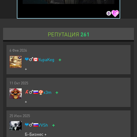
0
РЕПУТАЦИЯ
261
6
Фев
2026
+
YupaKeg
+
11
Окт
2025
+
🍄
x3m
+
25
Июн
2025
+
VVSh
Б-Бизнес +