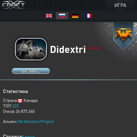
ИГРА
Didextri
HUMANS
27 M / 27 M
Статистика
Страна
Канада
ТОП
222
Очков 26 875 240
Альянс
No Alliance Project
Столица
Ключи