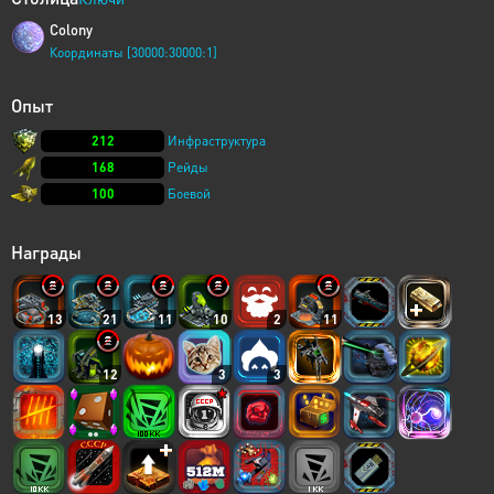
Colony
Координаты [30000:30000:1]
Опыт
212
Инфраструктура
168
Рейды
100
Боевой
Награды
13
21
11
10
2
11
12
3
3