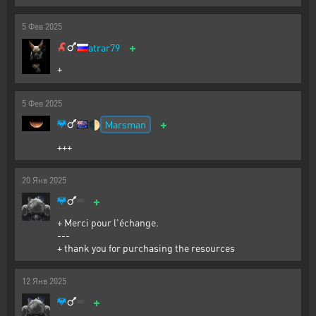
5
Фев
2025
+
atrar79
+
5
Фев
2025
+
Marsman
🌓
+++
20
Янв
2025
+
+ Merci pour l'échange.
---
+ thank you for purchasing the resources
12
Янв
2025
+