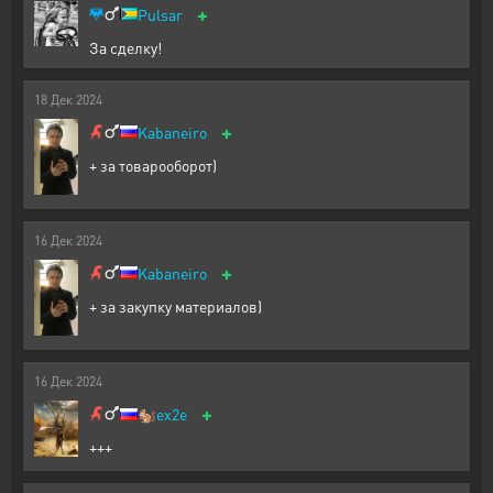
+
Pulsar
За сделку!
18
Дек
2024
+
Kabaneiro
+ за товарооборот)
16
Дек
2024
+
Kabaneiro
+ за закупку материалов)
16
Дек
2024
+
🐿️
ex2e
+++