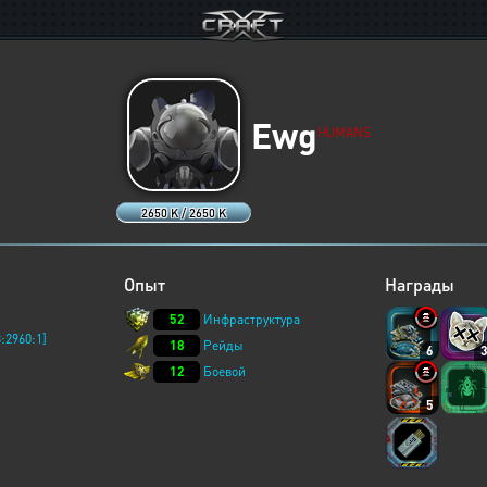
Ewg
HUMANS
2650 K / 2650 K
Опыт
Награды
52
Инфраструктура
:2960:1]
18
Рейды
6
12
Боевой
5