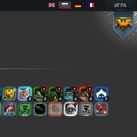
ИГРА
3
3
3
4
4
4
2