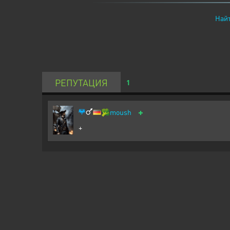
Найт
РЕПУТАЦИЯ
1
+
🥦
moush
+