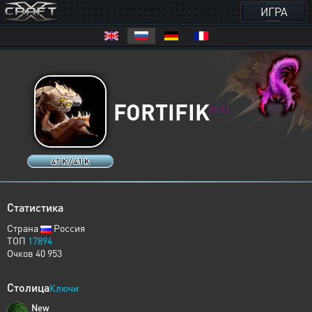
ИГРА
FORTIFIK
XERJ
41 K / 41 K
Статистика
Страна
Россия
ТОП
17894
Очков 40 953
Столица
Ключи
New