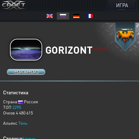
ИГРА
GORIZONT
HUMANS
4481 K / 4481 K
Статистика
Страна
Россия
ТОП
2295
Очков 4 480 615
Альянс
Тень
Столица
Ключи