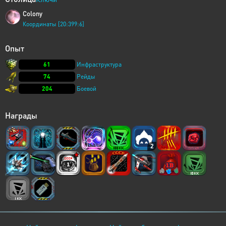
Colony
Координаты [20:399:6]
Опыт
61
Инфраструктура
74
Рейды
204
Боевой
Награды
2