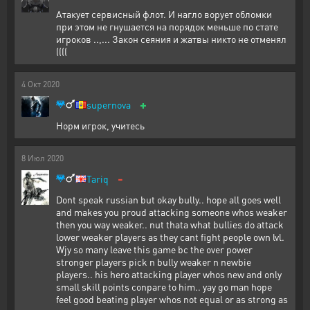
Атакует сервисный флот. И нагло ворует обломки
при этом не гнушается на порядок меньше по стате
игроков ..,... Закон сеяния и жатвы никто не отменял
((((
4
Окт
2020
+
supernova
Норм игрок, учитесь
8
Июл
2020
-
Tariq
Dont speak russian but okay bully.. hope all goes well
and makes you proud attacking someone whos weaker
then you way weaker.. nut thata what bullies do attack
lower weaker players as they cant fight people own lvl.
Wjy so many leave this game bc the over power
stronger players pick n bully weaker n newbie
players.. his hero attacking player whos new and only
small skill points conpare to him.. yay go man hope
feel good beating player whos not equal or as strong as