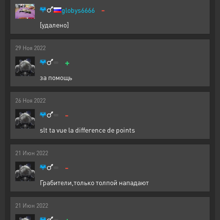
-
globys6666
[удалено]
29
Ноя
2022
+
за помощь
26
Ноя
2022
-
slt ta vue la difference de points
21
Июн
2022
-
Грабители,только толпой нападают
21
Июн
2022
+