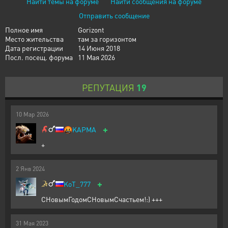
Найти темы на форуме
Найти сообщения на форуме
Отправить сообщение
Полное имя
Gorizont
Место жительства
там за горизонтом
Дата регистрации
14 Июня 2018
Посл. посещ. форума
11 Мая 2026
РЕПУТАЦИЯ
19
10
Мар
2026
+
🤬
KAPMA
+
2
Янв
2024
+
KoT_777
СНовымГодомСНовымСчастьем!:) +++
31
Мая
2023