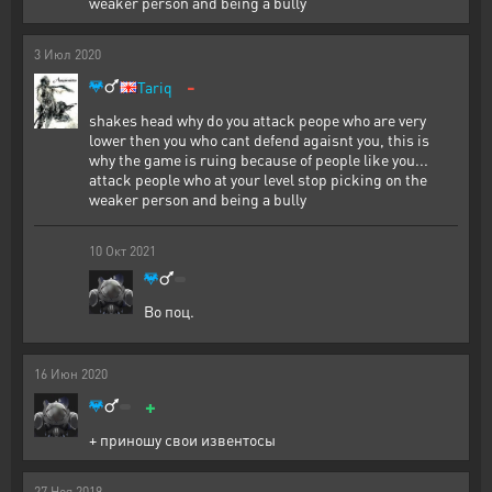
weaker person and being a bully
3
Июл
2020
-
Tariq
shakes head why do you attack peope who are very
lower then you who cant defend agaisnt you, this is
why the game is ruing because of people like you...
attack people who at your level stop picking on the
weaker person and being a bully
10
Окт
2021
Во поц.
16
Июн
2020
+
+ приношу свои извентосы
27
Ноя
2019