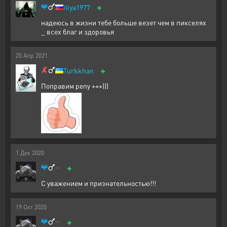
+
iliya1977
надеюсь в жизни тебе больше везет чем в пикселях
_ всех благ и здоровья
20
Апр
2021
+
Turkkhan
Поправим репу +++)))
1
Дек
2020
+
С уважением и признательностью!!!
19
Окт
2020
+