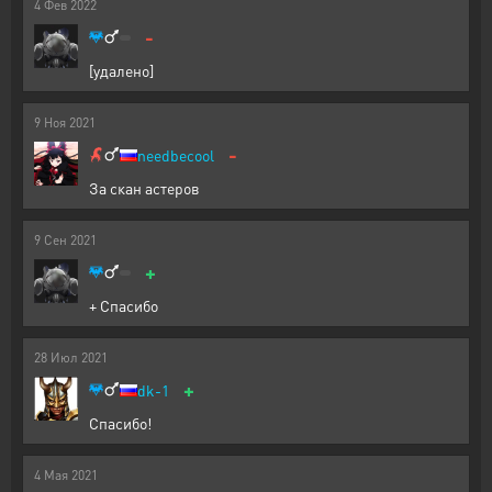
4
Фев
2022
-
[удалено]
9
Ноя
2021
-
needbecool
За скан астеров
9
Сен
2021
+
+ Спасибо
28
Июл
2021
+
dk-1
Спасибо!
4
Мая
2021