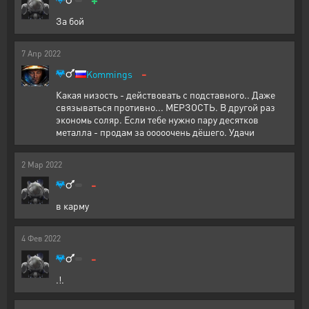
За бой
7
Апр
2022
-
Kommings
Какая низость - действовать с подставного.. Даже
связываться противно... МЕРЗОСТЬ. В другой раз
экономь соляр. Если тебе нужно пару десятков
металла - продам за ооооочень дёшего. Удачи
2
Мар
2022
-
в карму
4
Фев
2022
-
.!.