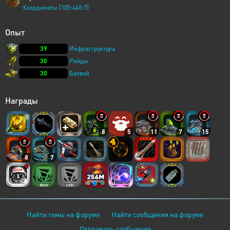
Координаты [105:440:7]
Опыт
39
Инфраструктура
30
Рейды
30
Боевой
Награды
8
5
11
7
15
8
7
Найти темы на форуме
Найти сообщения на форуме
Отправить сообщение