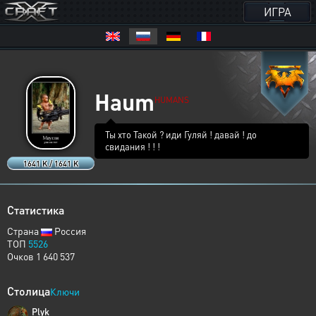
ИГРА
Haum
HUMANS
Ты хто Такой ? иди Гуляй ! давай ! до
свидания ! ! !
1641 K / 1641 K
Статистика
Страна
Россия
ТОП
5526
Очков 1 640 537
Столица
Ключи
Plyk