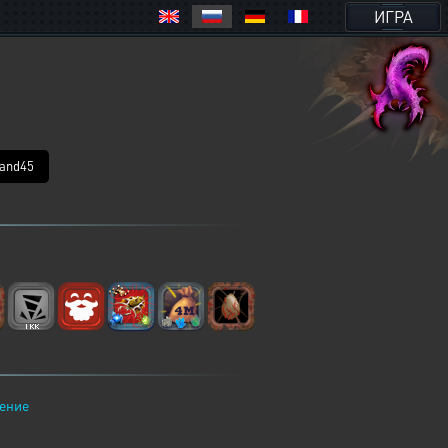
ИГРА
and45
ение