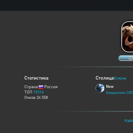
25
Статистика
Столица
Ключи
Страна
Россия
New
ТОП
19314
Координаты [301
Очков 24 558
Найт