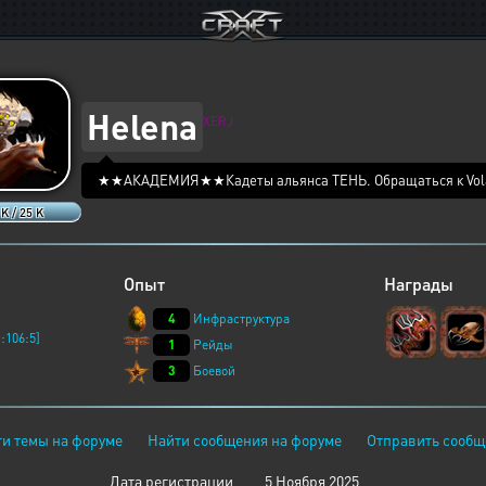
Helena
XERJ
★★АКАДЕМИЯ★★Кадеты альянса ТЕНЬ. Обращаться к Vol
 K / 25 K
Опыт
Награды
4
Инфраструктура
:106:5]
1
Рейды
3
Боевой
и темы на форуме
Найти сообщения на форуме
Отправить сообщ
Дата регистрации
5 Ноября 2025