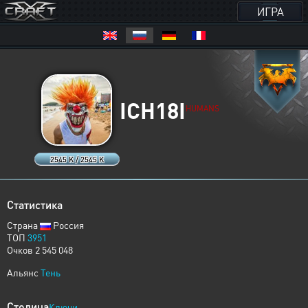
ИГРА
ICH18I
HUMANS
2545 K / 2545 K
Статистика
Страна
Россия
ТОП
3951
Очков 2 545 048
Альянс
Тень
Столица
Ключи