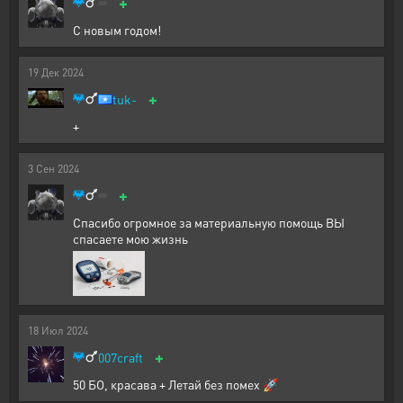
+
С новым годом!
19
Дек
2024
+
tuk-
+
3
Сен
2024
+
Спасибо огромное за материальную помощь ВЫ
спасаете мою жизнь
18
Июл
2024
+
007craft
50 БО, красава + Летай без помех 🚀