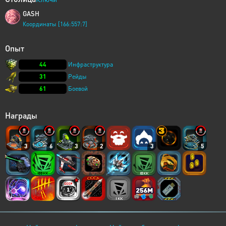
GASH
Координаты [166:557:7]
Опыт
44
Инфраструктура
31
Рейды
61
Боевой
Награды
3
6
3
2
3
5