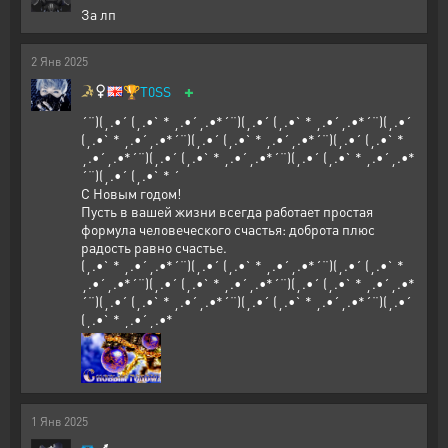
За лп
2
Янв
2025
+
🏆
T0SS
´¨)(¸.•´ (¸.•` * ¸.•´¸.•*´¨)(¸.•´ (¸.•` * ¸.•´¸.•*´¨)(¸.•´
(¸.•` * ¸.•´¸.•*´¨)(¸.•´ (¸.•` * ¸.•´¸.•*´¨)(¸.•´ (¸.•` *
¸.•´¸.•*´¨)(¸.•´ (¸.•` * ¸.•´¸.•*´¨)(¸.•´ (¸.•` * ¸.•´¸.•*
´¨)(¸.•´ (¸.•` * ´
С Новым годом!
Пусть в вашей жизни всегда работает простая
формула человеческого счастья: доброта плюс
радость равно счастье.
(¸.•` * ¸.•´¸.•*´¨)(¸.•´ (¸.•` * ¸.•´¸.•*´¨)(¸.•´ (¸.•` *
¸.•´¸.•*´¨)(¸.•´ (¸.•` * ¸.•´¸.•*´¨)(¸.•´ (¸.•` * ¸.•´¸.•*
´¨)(¸.•´ (¸.•` * ¸.•´¸.•*´¨)(¸.•´ (¸.•` * ¸.•´¸.•*´¨)(¸.•´
(¸.•` * ¸.•´¸.•*
1
Янв
2025