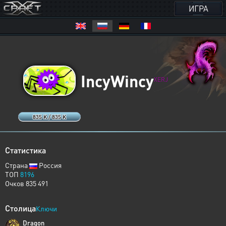
ИГРА
IncyWincy
XERJ
835 K / 835 K
Статистика
Страна
Россия
ТОП
8196
Очков 835 491
Столица
Ключи
Dragon