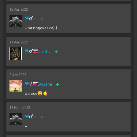
12
Авг
2022
+
+ за подсказки)))
11
Авг
2022
+
criptic
+
3
Авг
2022
+
SwJane
За все😀🌟
19
Июн
2022
+
+