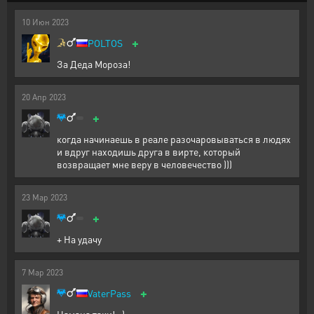
10
Июн
2023
+
POLTOS
За Деда Мороза!
20
Апр
2023
+
когда начинаешь в реале разочаровываться в людях
и вдруг находишь друга в вирте, который
возвращает мне веру в человечество )))
23
Мар
2023
+
+ На удачу
7
Мар
2023
+
VaterPass