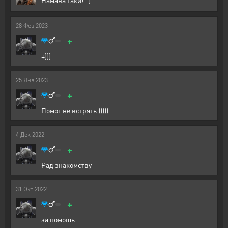
Намана таки! =)
28
Фев
2023
+
+)))
25
Янв
2023
+
Помог не встрять )))))
4
Дек
2022
+
Рад знакомству
31
Окт
2022
+
за помощь